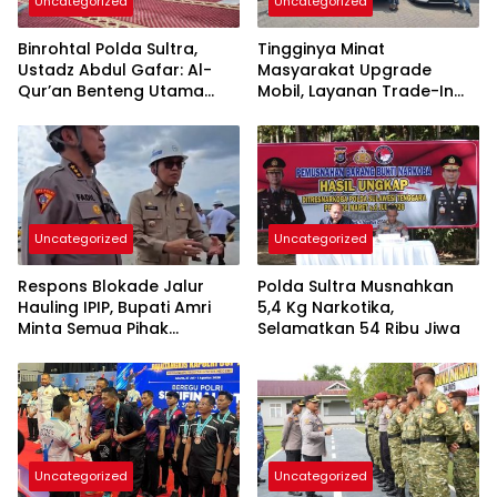
Uncategorized
Uncategorized
Binrohtal Polda Sultra,
Tingginya Minat
Ustadz Abdul Gafar: Al-
Masyarakat Upgrade
Qur’an Benteng Utama
Mobil, Layanan Trade-In
Cegah Judi, Miras, dan
Toyota Kebanjiran
Penyimpangan Sosial
Permintaan
Uncategorized
Uncategorized
Respons Blokade Jalur
Polda Sultra Musnahkan
Hauling IPIP, Bupati Amri
5,4 Kg Narkotika,
Minta Semua Pihak
Selamatkan 54 Ribu Jiwa
Kedepankan Dialog dan
Kepastian Hukum
Uncategorized
Uncategorized