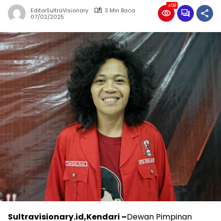
458
EditorSultraVisionary
3 Min Baca
07/02/2025
Sultravisionary.id,Kendari –
Dewan Pimpinan