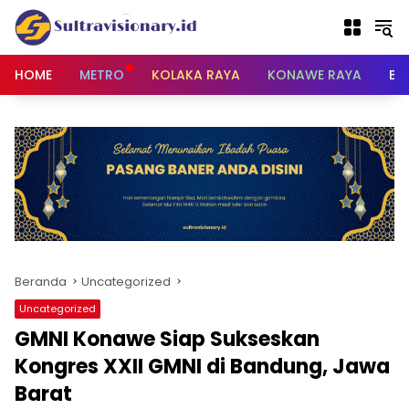
Langsung
ke
konten
HOME
METRO
KOLAKA RAYA
KONAWE RAYA
BU
Beranda
Uncategorized
Uncategorized
GMNI Konawe Siap Sukseskan
Kongres XXII GMNI di Bandung, Jawa
Barat