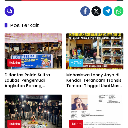
Pos Terkait
Hukrim
METRO
Ditlantas Polda Sultra
Mahasiswa Lanny Jaya di
Edukasi Pengemudi
Kendari Terancam Transisi
Angkutan Barang,
Tempat Tinggal Usai Masa
Tekankan Kelaikan
Kontrakan Berakhir
Kendaraan Demi
Keselamatan Berlalu Lintas
Hukrim
Hukrim