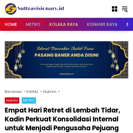
Langsung
ke
konten
HOME
METRO
KOLAKA RAYA
KONAWE RAYA
BU
Beranda
KANAL
Hukrim
Hukrim
METRO
Empat Hari Retret di Lembah Tidar,
Kadin Perkuat Konsolidasi Internal
untuk Menjadi Pengusaha Pejuang