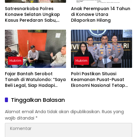
Satresnarkoba Polres
Anak Perempuan 14 Tahun
Konawe Selatan Ungkap
di Konawe Utara
Kasus Peredaran Sabu,
Dilaporkan Hilang
Satu Terduga Pengedar
Diamankan
Hukrim
Hukrim
‎Fajar Bantah Serobot
Polri Pastikan Situasi
Tanah di Watulondo: “Saya
Keamanan Pusat-Pusat
Beli Legal, Siap Hadapi
Ekonomi Nasional Tetap
Proses Hukum”
Kondusif
Tinggalkan Balasan
Alamat email Anda tidak akan dipublikasikan.
Ruas yang
wajib ditandai
*