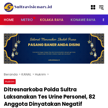
Langsung
ke
konten
HOME
METRO
KOLAKA RAYA
KONAWE RAYA
BU
Beranda
KANAL
Hukrim
Hukrim
Ditresnarkoba Polda Sultra
Laksanakan Tes Urine Personel, 82
Anggota Dinyatakan Negatif