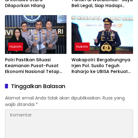
Dilaporkan Hilang
Beli Legal, Siap Hadapi
Proses Hukum”
Hukrim
Hukrim
Polri Pastikan Situasi
Wakapolri: Bergabungnya
Keamanan Pusat-Pusat
Irjen Pol. Susilo Teguh
Ekonomi Nasional Tetap
Raharjo ke UBISA Perkuat
Kondusif
Jejaring Nasional Pusat
Studi Kepolisian
Tinggalkan Balasan
Alamat email Anda tidak akan dipublikasikan.
Ruas yang
wajib ditandai
*