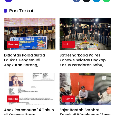
Pos Terkait
Hukrim
Hukrim
Ditlantas Polda Sultra
Satresnarkoba Polres
Edukasi Pengemudi
Konawe Selatan Ungkap
Angkutan Barang,
Kasus Peredaran Sabu,
Tekankan Kelaikan
Satu Terduga Pengedar
Kendaraan Demi
Diamankan
Keselamatan Berlalu Lintas
Hukrim
Hukrim
Anak Perempuan 14 Tahun
‎Fajar Bantah Serobot
di Konawe Utara
Tanah di Watulondo: “Saya