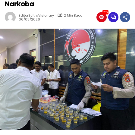
Narkoba
125
EditorSultraVisionary
2 Min Baca
06/03/2026