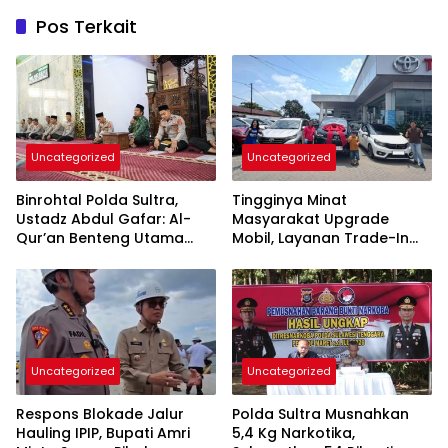
Pos Terkait
Uncategorized
Uncategorized
Binrohtal Polda Sultra,
Tingginya Minat
Ustadz Abdul Gafar: Al-
Masyarakat Upgrade
Qur’an Benteng Utama
Mobil, Layanan Trade-In
Cegah Judi, Miras, dan
Toyota Kebanjiran
Penyimpangan Sosial
Permintaan
Uncategorized
Uncategorized
Respons Blokade Jalur
Polda Sultra Musnahkan
Hauling IPIP, Bupati Amri
5,4 Kg Narkotika,