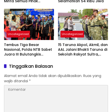
Minta Semua Pihak
Selamatkan 54 Ribu Jiwa
Kedepankan Dialog dan
Kepastian Hukum
Uncategorized
Uncategorized
Tembus Tiga Besar
15 Taruna Akpol, Akmil, dan
Nasional, Polda NTB Sabet
AAL Jalani Bhakti Taruna di
Juara III Bulutangkis
Sekolah Rakyat Sultra,
Kapolri Cup 2026
Tanamkan Disiplin dan
Nasionalisme
Tinggalkan Balasan
Alamat email Anda tidak akan dipublikasikan.
Ruas yang
wajib ditandai
*