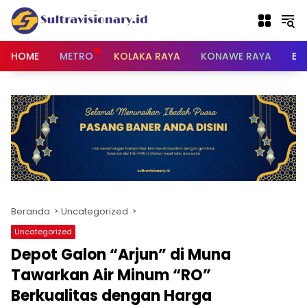
Langsung
ke
konten
HOME
METRO
KOLAKA RAYA
KONAWE RAYA
BU
Beranda
Uncategorized
Uncategorized
Depot Galon “Arjun” di Muna
Tawarkan Air Minum “RO”
Berkualitas dengan Harga