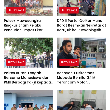
BUTON RAYA
BUTON RAYA
Polsek Mawasangka
DPD II Partai Golkar Muna
Ringkus Enam Pelaku
Barat Resmikan Sekretariat
Pencurian Empat Ekor
Baru, Rhika Purwaningsih
Kambing di Pelabuhan
Target 11 Kursi DPRD
Waara
BUTON RAYA
BUTON RAYA
Polres Buton Tengah
Renovasi Puskesmas
Bersama Mahasiswa dan
Mabodo Bernilai 3,1 M
PMII Berbagi Takjil kepada
Terancam Molor,
Pengguna Jalan
Pengawasan Kejari Muna
Dinilai Mandul.