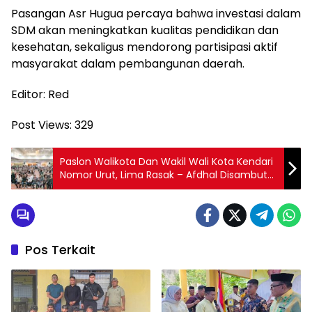
Pasangan Asr Hugua percaya bahwa investasi dalam
SDM akan meningkatkan kualitas pendidikan dan
kesehatan, sekaligus mendorong partisipasi aktif
masyarakat dalam pembangunan daerah.
Editor: Red
Post Views:
329
Paslon Walikota Dan Wakil Wali Kota Kendari
Nomor Urut, Lima Rasak – Afdhal Disambut
Meriah Ribuan Generasi Milenial
Pos Terkait