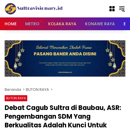
Langsung
ke
konten
HOME
METRO
KOLAKA RAYA
KONAWE RAYA
BU
Beranda
BUTON RAYA
BUTON RAYA
Debat Cagub Sultra di Baubau, ASR:
Pengembangan SDM Yang
Berkualitas Adalah Kunci Untuk