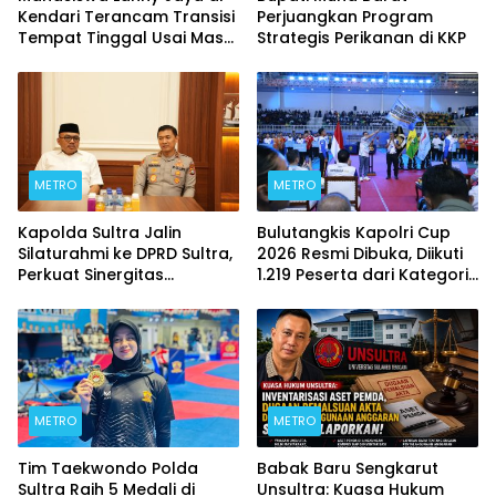
Kendari Terancam Transisi
Perjuangkan Program
Tempat Tinggal Usai Masa
Strategis Perikanan di KKP
Kontrakan Berakhir
METRO
METRO
Kapolda Sultra Jalin
Bulutangkis Kapolri Cup
Silaturahmi ke DPRD Sultra,
2026 Resmi Dibuka, Diikuti
Perkuat Sinergitas
1.219 Peserta dari Kategori
Forkopimda untuk
Umum, Polri, dan Difabel
Kemajuan Daerah
METRO
METRO
Tim Taekwondo Polda
Babak Baru Sengkarut
Sultra Raih 5 Medali di
Unsultra: Kuasa Hukum