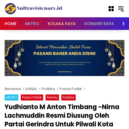
Langsung
ke
konten
HOME
METRO
KOLAKA RAYA
KONAWE RAYA
BU
Beranda
KANAL
Politika
Partai Politik
METRO
Partai Politik
Pemilu
Politika
Yudhianto M Anton Timbang -Nirna
Lachmuddin Resmi Diusung Oleh
Partai Gerindra Untuk Pilwali Kota