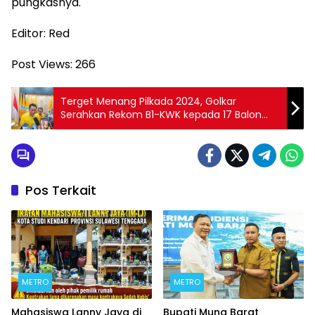
pungkasnya.
Editor: Red
Post Views:
266
Terget Menang Pilkada 2024, Golkar
Serahkan Rekom B1-KWK kepada 17 Balon
Kepala Daerah se-Sultra
Pos Terkait
METRO
METRO
Mahasiswa Lanny Jaya di
Bupati Muna Barat