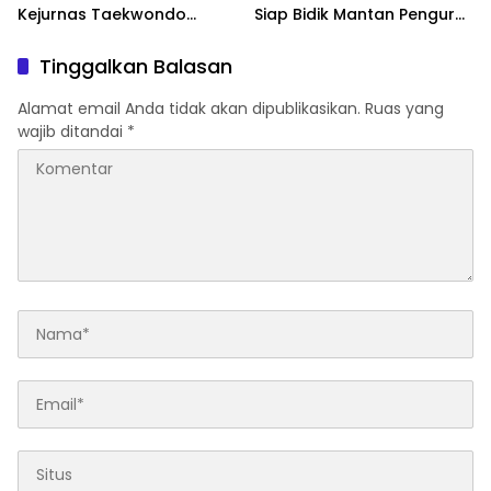
Kejurnas Taekwondo
Siap Bidik Mantan Pengurus
Kapolri Cup Ke-7 2026
Atas Dugaan Korupsi dan
Pemalsuan Akta
Tinggalkan Balasan
Alamat email Anda tidak akan dipublikasikan.
Ruas yang
wajib ditandai
*