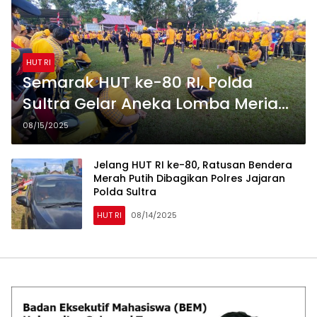
HUT RI
Semarak HUT ke-80 RI, Polda
Sultra Gelar Aneka Lomba Meriah
dengan Hadiah Menarik
08/15/2025
Jelang HUT RI ke-80, Ratusan Bendera
Merah Putih Dibagikan Polres Jajaran
Polda Sultra
HUT RI
08/14/2025