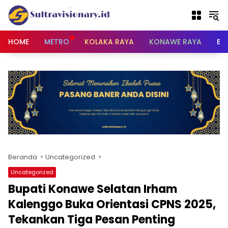
Langsung
ke
konten
HOME
METRO
KOLAKA RAYA
KONAWE RAYA
BU
Beranda
Uncategorized
Uncategorized
Bupati Konawe Selatan Irham
Kalenggo Buka Orientasi CPNS 2025,
Tekankan Tiga Pesan Penting