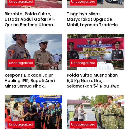
Uncategorized
Uncategorized
Binrohtal Polda Sultra,
Tingginya Minat
Ustadz Abdul Gafar: Al-
Masyarakat Upgrade
Qur’an Benteng Utama
Mobil, Layanan Trade-In
Cegah Judi, Miras, dan
Toyota Kebanjiran
Penyimpangan Sosial
Permintaan
Uncategorized
Uncategorized
Respons Blokade Jalur
Polda Sultra Musnahkan
Hauling IPIP, Bupati Amri
5,4 Kg Narkotika,
Minta Semua Pihak
Selamatkan 54 Ribu Jiwa
Kedepankan Dialog dan
Kepastian Hukum
Uncategorized
Uncategorized