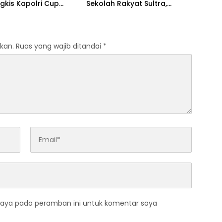
gkis Kapolri Cup
Sekolah Rakyat Sultra,
Tanamkan Disiplin dan
Nasionalisme
kan.
Ruas yang wajib ditandai
*
saya pada peramban ini untuk komentar saya