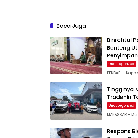
Baca Juga
Binrohtal P
Benteng Ut
Penyimpan
Uncategorized
KENDARI – Kapold
Tingginya 
Trade-In T
Uncategorized
MAKASSAR – Mema
Respons Blo