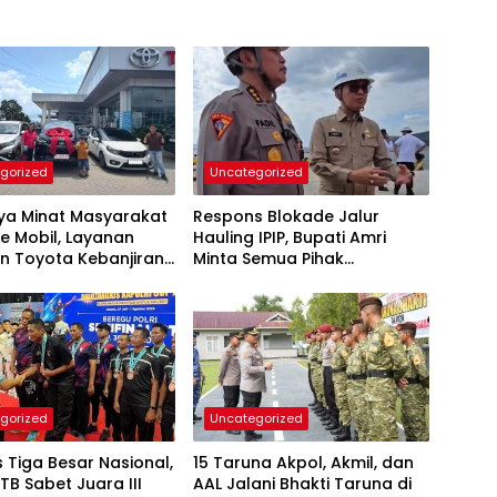
gorized
Uncategorized
nya Minat Masyarakat
Respons Blokade Jalur
e Mobil, Layanan
Hauling IPIP, Bupati Amri
n Toyota Kebanjiran
Minta Semua Pihak
taan
Kedepankan Dialog dan
Kepastian Hukum
gorized
Uncategorized
Tiga Besar Nasional,
15 Taruna Akpol, Akmil, dan
TB Sabet Juara III
AAL Jalani Bhakti Taruna di