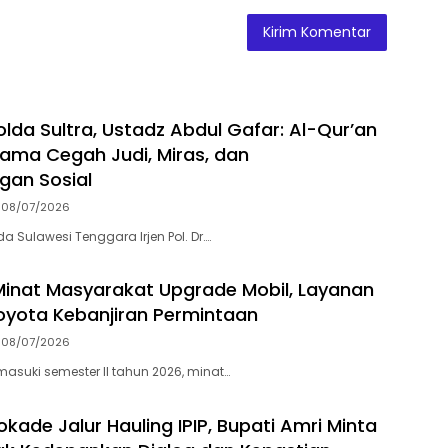
olda Sultra, Ustadz Abdul Gafar: Al-Qur’an
ama Cegah Judi, Miras, dan
gan Sosial
08/07/2026
a Sulawesi Tenggara Irjen Pol. Dr….
Minat Masyarakat Upgrade Mobil, Layanan
oyota Kebanjiran Permintaan
08/07/2026
suki semester II tahun 2026, minat…
kade Jalur Hauling IPIP, Bupati Amri Minta