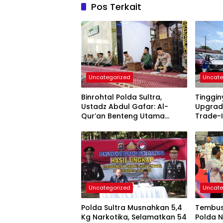
Pos Terkait
Uncategorized
Uncate
Binrohtal Polda Sultra,
Tinggi
Ustadz Abdul Gafar: Al-
Upgrad
Qur’an Benteng Utama
Trade-I
Cegah Judi, Miras, dan
Permin
Penyimpangan Sosial
Uncategorized
Uncate
Polda Sultra Musnahkan 5,4
Tembus 
Kg Narkotika, Selamatkan 54
Polda N