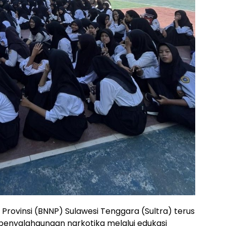
Provinsi (BNNP) Sulawesi Tenggara (Sultra) terus
nyalahgunaan narkotika melalui edukasi