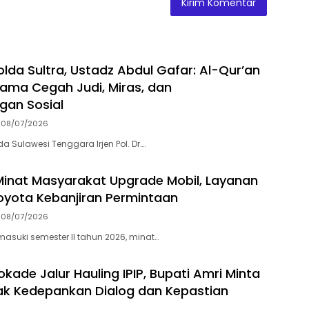
olda Sultra, Ustadz Abdul Gafar: Al-Qur’an
ama Cegah Judi, Miras, dan
gan Sosial
08/07/2026
a Sulawesi Tenggara Irjen Pol. Dr….
Minat Masyarakat Upgrade Mobil, Layanan
oyota Kebanjiran Permintaan
08/07/2026
suki semester II tahun 2026, minat…
kade Jalur Hauling IPIP, Bupati Amri Minta
k Kedepankan Dialog dan Kepastian