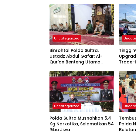
Uncategorized
Uncate
Binrohtal Polda Sultra,
Tinggi
Ustadz Abdul Gafar: Al-
Upgrad
Qur’an Benteng Utama
Trade-I
Cegah Judi, Miras, dan
Permin
Penyimpangan Sosial
Uncategorized
Uncate
Polda Sultra Musnahkan 5,4
Tembus 
Kg Narkotika, Selamatkan 54
Polda N
Ribu Jiwa
Bulutan
2026