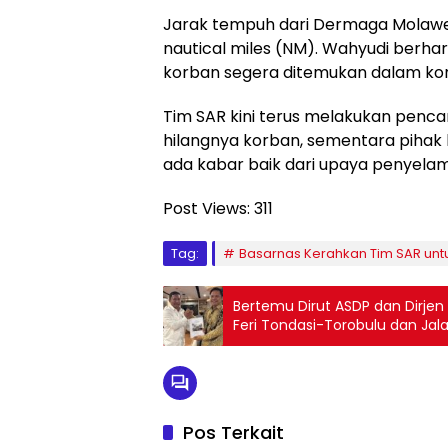
Jarak tempuh dari Dermaga Molawe 
nautical miles (NM). Wahyudi berha
korban segera ditemukan dalam kon
Tim SAR kini terus melakukan penca
hilangnya korban, sementara pihak
ada kabar baik dari upaya penyelama
Post Views:
311
Tag:
Basarnas Kerahkan Tim SAR untu
Bertemu Dirut ASDP dan Dirje
Feri Tondasi-Torobulu dan Jal
Pos Terkait