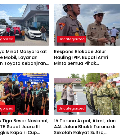
gorized
Uncategorized
nya Minat Masyarakat
Respons Blokade Jalur
e Mobil, Layanan
Hauling IPIP, Bupati Amri
n Toyota Kebanjiran
Minta Semua Pihak
taan
Kedepankan Dialog dan
Kepastian Hukum
gorized
Uncategorized
Tiga Besar Nasional,
15 Taruna Akpol, Akmil, dan
TB Sabet Juara III
AAL Jalani Bhakti Taruna di
gkis Kapolri Cup
Sekolah Rakyat Sultra,
Tanamkan Disiplin dan