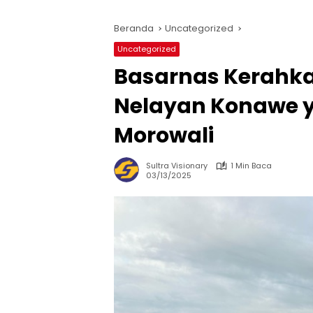
Beranda
Uncategorized
Uncategorized
Basarnas Kerahka
Nelayan Konawe y
Morowali
Sultra Visionary
1 Min Baca
03/13/2025