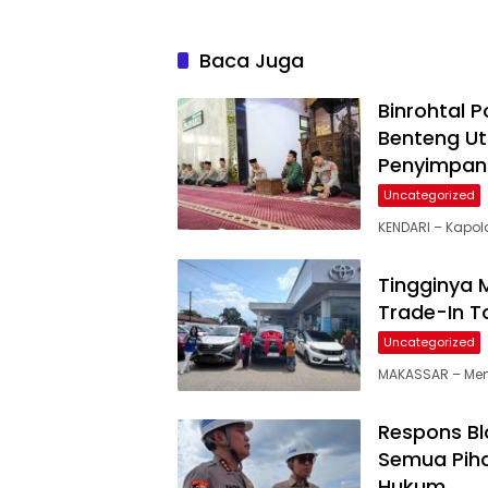
Baca Juga
Binrohtal P
Benteng Ut
Penyimpan
Uncategorized
KENDARI – Kapold
Tingginya 
Trade-In T
Uncategorized
MAKASSAR – Mema
Respons Blo
Semua Piha
Hukum