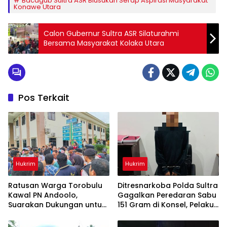
Bacagub Sultra ASR Blusukan Serap Aspirasi Masyarakat
Konawe Utara
Calon Gubernur Sultra ASR Silaturahmi
Bersama Masyarakat Kolaka Utara
Pos Terkait
Hukrim
Hukrim
‎Ratusan Warga Torobulu
Ditresnarkoba Polda Sultra
Kawal PN Andoolo,
Gagalkan Peredaran Sabu
Suarakan Dukungan untuk
151 Gram di Konsel, Pelaku
PT WIN
Diduga Diperintah
Narapidana di Dalam