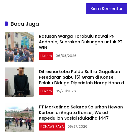
Baca Juga
‎Ratusan Warga Torobulu Kawal PN
Andoolo, Suarakan Dukungan untuk PT
WIN
Hukrim
06/08/2026
Ditresnarkoba Polda Sultra Gagalkan
Peredaran Sabu 151 Gram di Konsel,
Pelaku Diduga Diperintah Narapidana di
Dalam Lapas
Hukrim
05/29/2026
PT Marketindo Selaras Salurkan Hewan
Kurban di Angata Konsel, Wujud
Kepedulian Sosial Iduladha 1447
KONAWE RAYA
05/27/2026