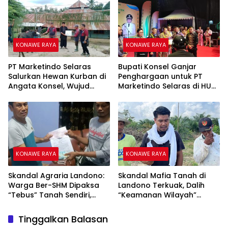
Lapas
KONAWE RAYA
KONAWE RAYA
PT Marketindo Selaras
Bupati Konsel Ganjar
Salurkan Hewan Kurban di
Penghargaan untuk PT
Angata Konsel, Wujud
Marketindo Selaras di HUT
Kepedulian Sosial Iduladha
ke-23
1447
KONAWE RAYA
KONAWE RAYA
‎Skandal Agraria Landono:
Skandal Mafia Tanah di
Warga Ber-SHM Dipaksa
Landono Terkuak, Dalih
“Tebus” Tanah Sendiri,
“Keamanan Wilayah”
Tarif Capai Rp17,5 Juta
Diduga Jadi Modus
Pemerasan Warga
Tinggalkan Balasan