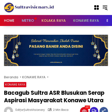
Langsung
ke
konten
HOME
METRO
KOLAKA RAYA
KONAWE RAYA
BU
Beranda
KONAWE RAYA
KONAWE RAYA
Bacagub Sultra ASR Blusukan Serap
Aspirasi Masyarakat Konawe Utara
287
EditorSultraVisionary
2 Min Baca