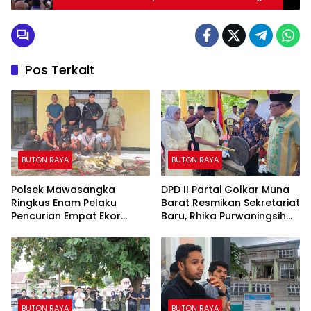
Destinasi Wisata Dunia
Pos Terkait
BUTON RAYA
BUTON RAYA
Polsek Mawasangka
DPD II Partai Golkar Muna
Ringkus Enam Pelaku
Barat Resmikan Sekretariat
Pencurian Empat Ekor
Baru, Rhika Purwaningsih
Kambing di Pelabuhan
Target 11 Kursi DPRD
Waara
BUTON RAYA
BUTON RAYA