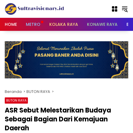
Langsung
ke
konten
HOME
METRO
KOLAKA RAYA
KONAWE RAYA
BU
Beranda
BUTON RAYA
BUTON RAYA
ASR Sebut Melestarikan Budaya
Sebagai Bagian Dari Kemajuan
Daerah