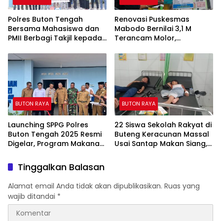
Polres Buton Tengah
Renovasi Puskesmas
Bersama Mahasiswa dan
Mabodo Bernilai 3,1 M
PMII Berbagi Takjil kepada
Terancam Molor,
Pengguna Jalan
Pengawasan Kejari Muna
Dinilai Mandul.
BUTON RAYA
BUTON RAYA
Launching SPPG Polres
22 Siswa Sekolah Rakyat di
Buton Tengah 2025 Resmi
Buteng Keracunan Massal
Digelar, Program Makanan
Usai Santap Makan Siang,
Bergizi Mulai Disalurkan
Kepsek Bungkam
Tinggalkan Balasan
Alamat email Anda tidak akan dipublikasikan.
Ruas yang
wajib ditandai
*