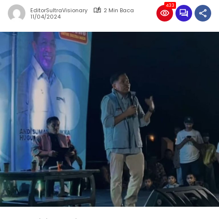
433
EditorSultraVisionary
2 Min Baca
11/04/2024