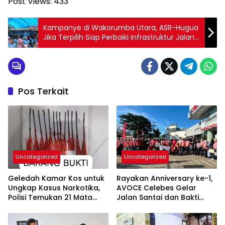
Post Views:
433
Kampanye di Wakorumba Utara, ASR-Hugua
Jika Terpilih Siap Perbaiki Infrastruktur Jalan
Yang ada di Butur
Pos Terkait
Uncategorized
Uncategorized
Geledah Kamar Kos untuk
Rayakan Anniversary ke-1,
Ungkap Kasus Narkotika,
AVOCE Celebes Gelar
Polisi Temukan 21 Mata
Jalan Santai dan Bakti
Busur dan Dua Ketapel
Sosial di Bulukumba