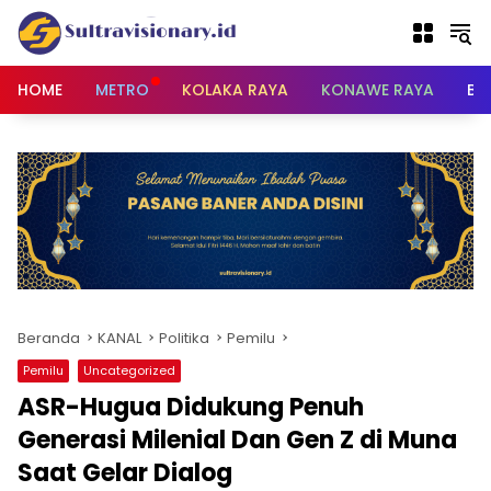
Langsung
ke
konten
HOME
METRO
KOLAKA RAYA
KONAWE RAYA
BU
Beranda
KANAL
Politika
Pemilu
Pemilu
Uncategorized
ASR-Hugua Didukung Penuh
Generasi Milenial Dan Gen Z di Muna
Saat Gelar Dialog