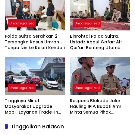
Uncategorized
Uncategorized
Polda Sultra Serahkan 2
Binrohtal Polda Sultra,
Tersangka Kasus Umrah
Ustadz Abdul Gafar: Al-
Tanpa Izin ke Kejari Kendari
Qur’an Benteng Utama
Cegah Judi, Miras, dan
Penyimpangan Sosial
Uncategorized
Uncategorized
Tingginya Minat
Respons Blokade Jalur
Masyarakat Upgrade
Hauling IPIP, Bupati Amri
Mobil, Layanan Trade-In
Minta Semua Pihak
Toyota Kebanjiran
Kedepankan Dialog dan
Permintaan
Kepastian Hukum
Tinggalkan Balasan