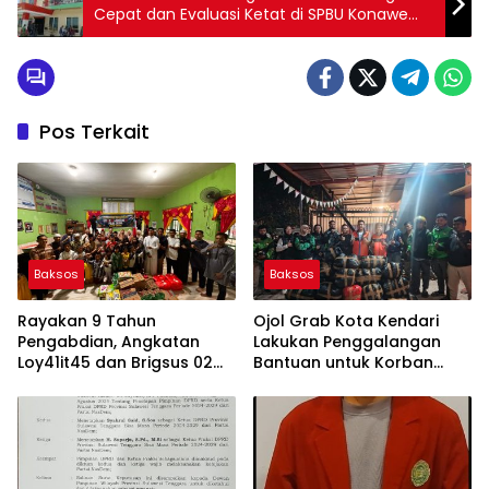
Cepat dan Evaluasi Ketat di SPBU Konawe
Selatan
Pos Terkait
Baksos
Baksos
Rayakan 9 Tahun
Ojol Grab Kota Kendari
Pengabdian, Angkatan
Lakukan Penggalangan
Loy41it45 dan Brigsus 02
Bantuan untuk Korban
Polda Sultra Gelar Bakti
Bencana Alam di Sumatra
Sosial
dan Aceh