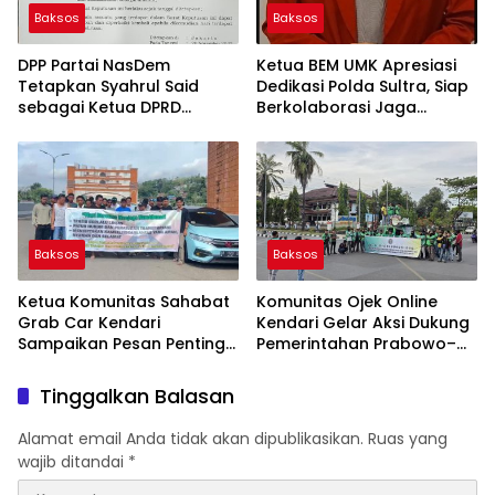
Baksos
Baksos
DPP Partai NasDem
Ketua BEM UMK Apresiasi
Tetapkan Syahrul Said
Dedikasi Polda Sultra, Siap
sebagai Ketua DPRD
Berkolaborasi Jaga
Sulawesi Tenggara Sisa
Harkamtibmas
Masa Jabatan 2024–2029
Baksos
Baksos
Ketua Komunitas Sahabat
Komunitas Ojek Online
Grab Car Kendari
Kendari Gelar Aksi Dukung
Sampaikan Pesan Penting
Pemerintahan Prabowo–
di Hari Perhubungan Darat
Gibran Sahkan RUU
Nasional 2025
Transportasi Online
Tinggalkan Balasan
Alamat email Anda tidak akan dipublikasikan.
Ruas yang
wajib ditandai
*