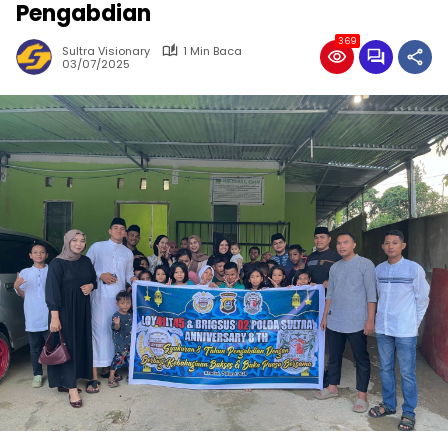
Pengabdian
369
Sultra Visionary
1 Min Baca
03/07/2025