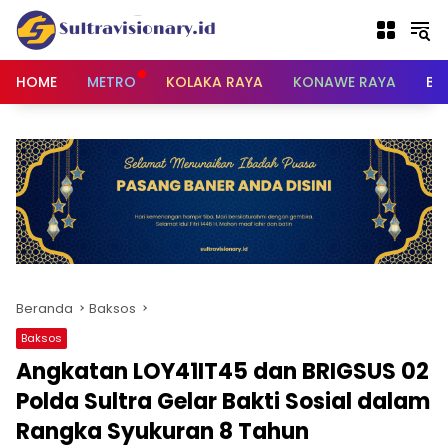
Langsung
ke
konten
HOME
METRO
KOLAKA RAYA
KONAWE RAYA
BU
Beranda
Baksos
Baksos
Angkatan LOY41IT45 dan BRIGSUS 02
Polda Sultra Gelar Bakti Sosial dalam
Rangka Syukuran 8 Tahun