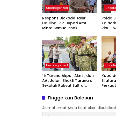
Uncategorized
Uncate
Respons Blokade Jalur
Polda S
Hauling IPIP, Bupati Amri
Kg Nark
Minta Semua Pihak
Ribu Ji
Kedepankan Dialog dan
Kepastian Hukum
Uncategorized
Uncate
15 Taruna Akpol, Akmil, dan
Kapolda
AAL Jalani Bhakti Taruna di
Silatur
Sekolah Rakyat Sultra,
Perkuat
Tanamkan Disiplin dan
Forkop
Nasionalisme
Daerah
Tinggalkan Balasan
Alamat email Anda tidak akan dipublikasi