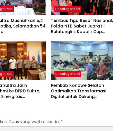
gorized
Uncategorized
ultra Musnahkan 5,4
Tembus Tiga Besar Nasional,
otika, Selamatkan 54
Polda NTB Sabet Juara III
wa
Bulutangkis Kapolri Cup
2026
gorized
Uncategorized
 Sultra Jalin
Pemkab Konawe Selatan
ahmi ke DPRD Sultra,
Optimalkan Transformasi
 Sinergitas
Digital untuk Dukung
imda untuk Kemajuan
Program SETARA
kan.
Ruas yang wajib ditandai
*