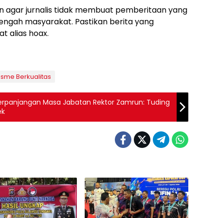
kan agar jurnalis tidak membuat pemberitaan yang
tengah masyarakat. Pastikan berita yang
t alias hoax.
isme Berkualitas
rpanjangan Masa Jabatan Rektor Zamrun: Tuding
ek