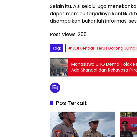
Selain itu, AJI selalu juga menekan
dapat memicu terjadinya konflik di 
disampaikan bukanlah informasi sesa
Post Views:
255
Tag:
AJI Kendari Terus Dorong Jurnal
Mahasiswa UHO Demo Tolak Pe
Ada Skandal dan Rekayasa Pilr
Pos Terkait