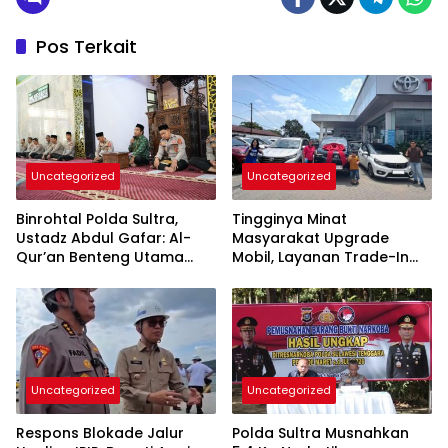
Pos Terkait
Uncategorized
Uncategorized
Binrohtal Polda Sultra,
Tingginya Minat
Ustadz Abdul Gafar: Al-
Masyarakat Upgrade
Qur’an Benteng Utama
Mobil, Layanan Trade-In
Cegah Judi, Miras, dan
Toyota Kebanjiran
Penyimpangan Sosial
Permintaan
Uncategorized
Uncategorized
Respons Blokade Jalur
Polda Sultra Musnahkan