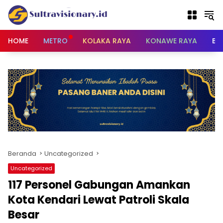
Langsung
ke
konten
HOME
METRO
KOLAKA RAYA
KONAWE RAYA
BU
Beranda
Uncategorized
Uncategorized
117 Personel Gabungan Amankan
Kota Kendari Lewat Patroli Skala
Besar