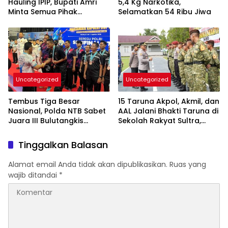
Hauling IPIP, Bupati Amri
5,4 Kg Narkotika,
Minta Semua Pihak
Selamatkan 54 Ribu Jiwa
Kedepankan Dialog dan
Kepastian Hukum
Uncategorized
Uncategorized
Tembus Tiga Besar
15 Taruna Akpol, Akmil, dan
Nasional, Polda NTB Sabet
AAL Jalani Bhakti Taruna di
Juara III Bulutangkis
Sekolah Rakyat Sultra,
Kapolri Cup 2026
Tanamkan Disiplin dan
Nasionalisme
Tinggalkan Balasan
Alamat email Anda tidak akan dipublikasikan.
Ruas yang
wajib ditandai
*