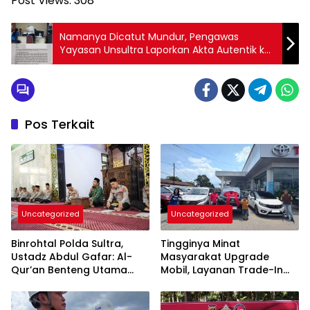
Post Views:
308
Namanya Dicatut Mundur, Pengawas
Yayasan Unsultra Laporkan Akta Autentik ke
Polisi
Pos Terkait
Uncategorized
Uncategorized
Binrohtal Polda Sultra,
Tingginya Minat
Ustadz Abdul Gafar: Al-
Masyarakat Upgrade
Qur’an Benteng Utama
Mobil, Layanan Trade-In
Cegah Judi, Miras, dan
Toyota Kebanjiran
Penyimpangan Sosial
Permintaan