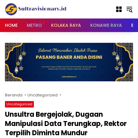
Langsung
ke
konten
HOME
METRO
KOLAKA RAYA
KONAWE RAYA
BU
Beranda
Uncategorized
Uncategorized
Unsultra Bergejolak, Dugaan
Manipulasi Data Terungkap, Rektor
Terpilih Diminta Mundur ‎