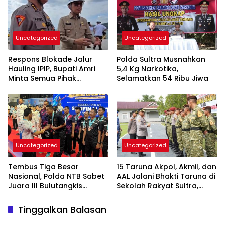
Uncategorized
Uncategorized
Respons Blokade Jalur
Polda Sultra Musnahkan
Hauling IPIP, Bupati Amri
5,4 Kg Narkotika,
Minta Semua Pihak
Selamatkan 54 Ribu Jiwa
Kedepankan Dialog dan
Kepastian Hukum
Uncategorized
Uncategorized
Tembus Tiga Besar
15 Taruna Akpol, Akmil, dan
Nasional, Polda NTB Sabet
AAL Jalani Bhakti Taruna di
Juara III Bulutangkis
Sekolah Rakyat Sultra,
Kapolri Cup 2026
Tanamkan Disiplin dan
Nasionalisme
Tinggalkan Balasan