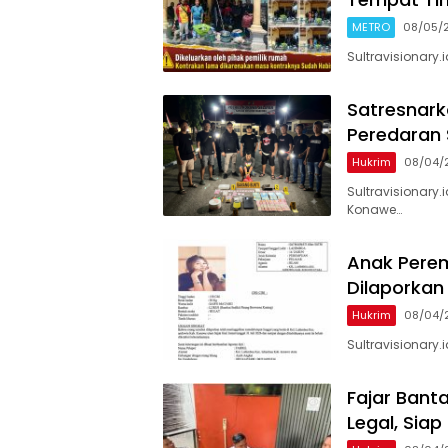
METRO
08/05/
Sultravisionary
Satresnark
Peredaran
Hukrim
08/04/
Sultravisionary.
Konawe…
Anak Perem
Dilaporkan
Hukrim
08/04/
Sultravisionary
‎Fajar Bant
Legal, Sia