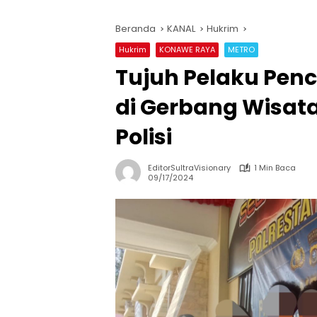
Beranda
KANAL
Hukrim
Hukrim
KONAWE RAYA
METRO
Tujuh Pelaku Pen
di Gerbang Wisat
Polisi
EditorSultraVisionary
1 Min Baca
09/17/2024