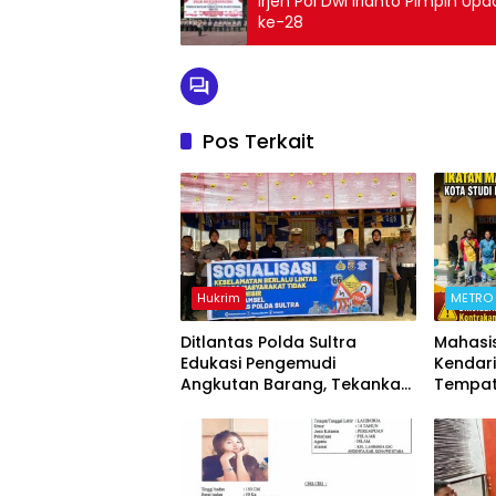
Irjen Pol Dwi Irianto Pimpin Up
ke-28
Pos Terkait
Hukrim
METRO
Ditlantas Polda Sultra
Mahasi
Edukasi Pengemudi
Kendari
Angkutan Barang, Tekankan
Tempat
Kelaikan Kendaraan Demi
Kontrak
Keselamatan Berlalu Lintas