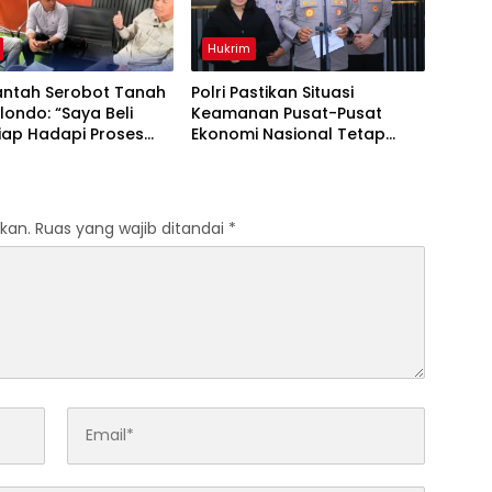
Hukrim
Bantah Serobot Tanah
Polri Pastikan Situasi
londo: “Saya Beli
Keamanan Pusat-Pusat
Siap Hadapi Proses
Ekonomi Nasional Tetap
”
Kondusif
kan.
Ruas yang wajib ditandai
*