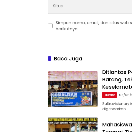
Simpan nama, email, dan situs web 
berikutnya.
Baca Juga
Ditlantas 
Barang, Te
Keselamata
Hukrim
08/06/
Sultravisionary.
digencarkan…
Mahasiswa 
Tempat Tin