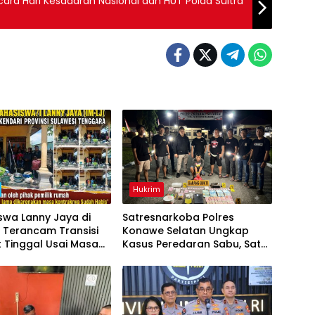
acara Hari Kesadaran Nasional dan HUT Polda Sultra
Hukrim
swa Lanny Jaya di
Satresnarkoba Polres
 Terancam Transisi
Konawe Selatan Ungkap
 Tinggal Usai Masa
Kasus Peredaran Sabu, Satu
an Berakhir
Terduga Pengedar
Diamankan