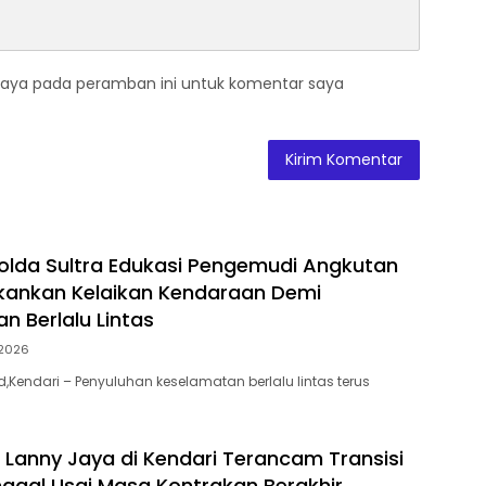
saya pada peramban ini untuk komentar saya
Polda Sultra Edukasi Pengemudi Angkutan
kankan Kelaikan Kendaraan Demi
n Berlalu Lintas
2026
id,Kendari – Penyuluhan keselamatan berlalu lintas terus
Lanny Jaya di Kendari Terancam Transisi
ggal Usai Masa Kontrakan Berakhir