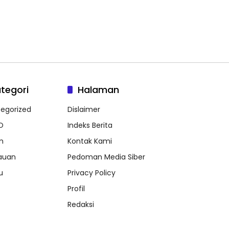
tegori
Halaman
egorized
Dislaimer
O
Indeks Berita
m
Kontak Kami
auan
Pedoman Media Siber
u
Privacy Policy
Profil
Redaksi