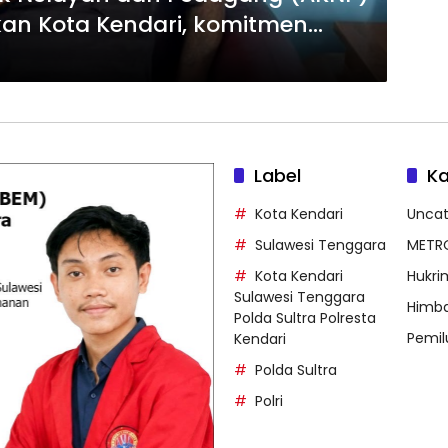
kan Kota Kendari, komitmen
bmas
Label
Ka
Kota Kendari
Uncat
Sulawesi Tenggara
METR
Kota Kendari
Hukri
Sulawesi Tenggara
Himb
Polda Sultra Polresta
Pemil
Kendari
Polda Sultra
Polri