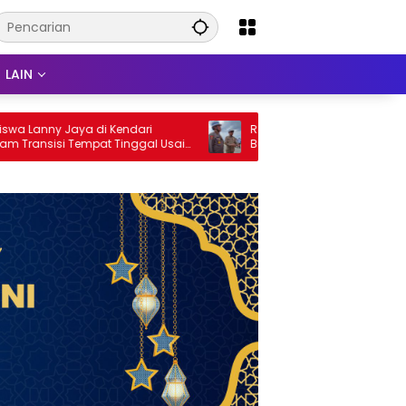
LAIN
ny Jaya di Kendari
Respons Blokade Jalur Hauling IPIP,
sisi Tempat Tinggal Usai
Bupati Amri Minta Semua Pihak
n Berakhir
Kedepankan Dialog dan Kepastian
Hukum