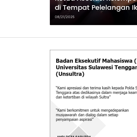
di Tempat Pelelangan I
menjaga situasi Kamti
08/21/2025