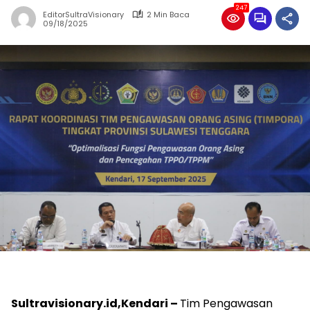
247
EditorSultraVisionary
2 Min Baca
09/18/2025
Sultravisionary.id,Kendari –
Tim Pengawasan