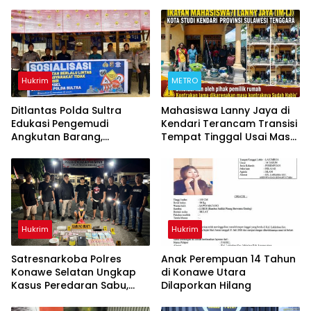
Hukrim
METRO
Ditlantas Polda Sultra
Mahasiswa Lanny Jaya di
Edukasi Pengemudi
Kendari Terancam Transisi
Angkutan Barang,
Tempat Tinggal Usai Masa
Tekankan Kelaikan
Kontrakan Berakhir
Kendaraan Demi
Keselamatan Berlalu Lintas
Hukrim
Hukrim
Satresnarkoba Polres
Anak Perempuan 14 Tahun
Konawe Selatan Ungkap
di Konawe Utara
Kasus Peredaran Sabu,
Dilaporkan Hilang
Satu Terduga Pengedar