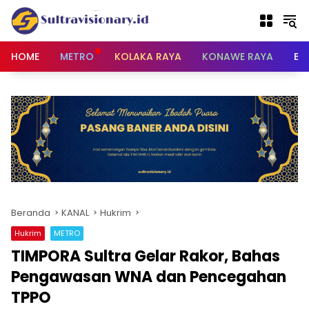
Langsung
ke
konten
HOME
METRO
KOLAKA RAYA
KONAWE RAYA
BU
Beranda
KANAL
Hukrim
Hukrim
METRO
TIMPORA Sultra Gelar Rakor, Bahas
Pengawasan WNA dan Pencegahan
TPPO