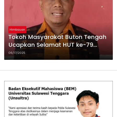
Himbauan
Tokoh Masyarakat Buton Tengah
Ucapkan Selamat HUT ke-79
Bhayangkara, Apresiasi Kinerja
06/17/2025
Polri dalam Menjaga Kamtibmas