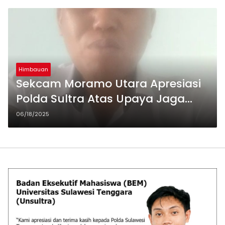
Himbauan
Sekcam Moramo Utara Apresiasi
Polda Sultra Atas Upaya Jaga
Kamtibmas dan Berantas
06/18/2025
Narkoba