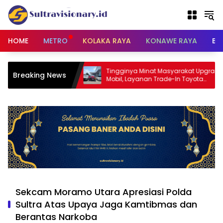
Langsung
ke
konten
HOME
METRO
KOLAKA RAYA
KONAWE RAYA
BU
, Ustadz Abdul
Tingginya Minat Masyarakat Upgrade
Breaking News
nteng Utama Cegah
Mobil, Layanan Trade-In Toyota
yimpangan Sosial
Kebanjiran Permintaan
Sekcam Moramo Utara Apresiasi Polda
Sultra Atas Upaya Jaga Kamtibmas dan
Berantas Narkoba