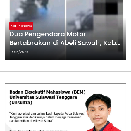
Kab. Konawe
Dua Pengendara Motor
Bertabrakan di Abeli Sawah, Kab.
Konawe, Satu Korban Dilaporkan
08/15/2025
Kritis.