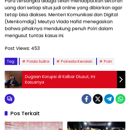
Para tersangka diduga telah mendapatkan setoran
uang dari setiap situs judi online yang dibiarkan agar
tetap bisa diakses. Menteri Komunikasi dan Digital
(Menkomdigi) Meutya Viada Hafid menegaskan
bahwa pihaknya mendukung penuh Polri dalam
mengusut tuntas kasus ini.
Post Views:
453
Tag:
Polda Sultra
Polresta Kendari
Polri
Dugaan Korupsi di Kalbar Diusut, Ini
Kasusnya
Pos Terkait