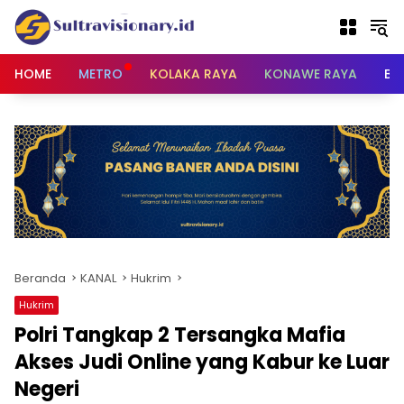
Langsung
ke
konten
HOME
METRO
KOLAKA RAYA
KONAWE RAYA
BU
Beranda
KANAL
Hukrim
Hukrim
Polri Tangkap 2 Tersangka Mafia
Akses Judi Online yang Kabur ke Luar
Negeri