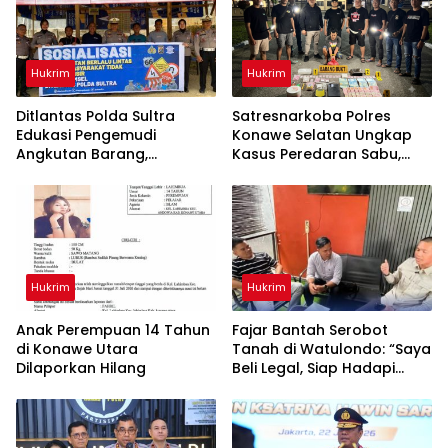
Hukrim
Hukrim
Ditlantas Polda Sultra
Satresnarkoba Polres
Edukasi Pengemudi
Konawe Selatan Ungkap
Angkutan Barang,
Kasus Peredaran Sabu,
Tekankan Kelaikan
Satu Terduga Pengedar
Kendaraan Demi
Diamankan
Keselamatan Berlalu Lintas
Hukrim
Hukrim
Anak Perempuan 14 Tahun
‎Fajar Bantah Serobot
di Konawe Utara
Tanah di Watulondo: “Saya
Dilaporkan Hilang
Beli Legal, Siap Hadapi
Proses Hukum”