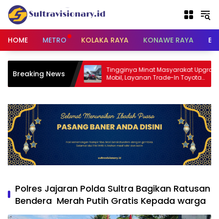
Langsung
ke
konten
HOME
METRO
KOLAKA RAYA
KONAWE RAYA
BU
a, Ustadz Abdul
Tingginya Minat Masyarakat Upgrade
Breaking News
nteng Utama Cegah
Mobil, Layanan Trade-In Toyota
yimpangan Sosial
Kebanjiran Permintaan
Polres Jajaran Polda Sultra Bagikan Ratusan
Bendera Merah Putih Gratis Kepada warga