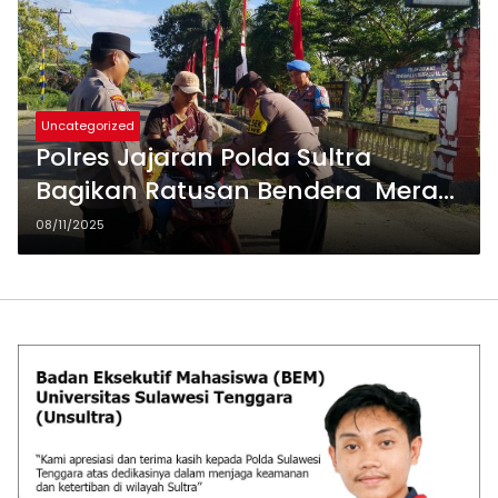
Uncategorized
Polres Jajaran Polda Sultra
Bagikan Ratusan Bendera Merah
Putih Gratis Kepada warga
08/11/2025