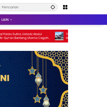
LAIN
 Sultra, Ustadz Abdul
Tingginya Minat Masyarakat Upgra
’an Benteng Utama Cegah
Mobil, Layanan Trade-In Toyota
an Penyimpangan Sosial
Kebanjiran Permintaan