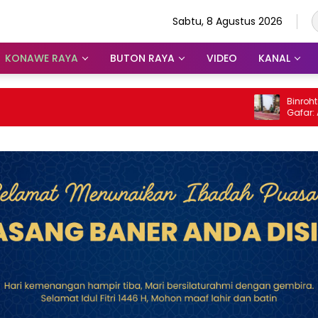
Sabtu, 8 Agustus 2026
KONAWE RAYA
BUTON RAYA
VIDEO
KANAL
Binrohtal Polda
Gafar: Al-Qur
Judi, Miras, d