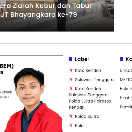
cara Ziarah Kubur dan Tabur
UT Bhayangkara ke-79
Label
Ka
Kota Kendari
Uncat
Sulawesi Tenggara
METR
Kota Kendari
Hukri
Sulawesi Tenggara
Himb
Polda Sultra Polresta
Pemil
Kendari
Polda Sultra
Polri