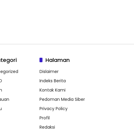
tegori
Halaman
egorized
Dislaimer
O
Indeks Berita
m
Kontak Kami
auan
Pedoman Media Siber
u
Privacy Policy
Profil
Redaksi