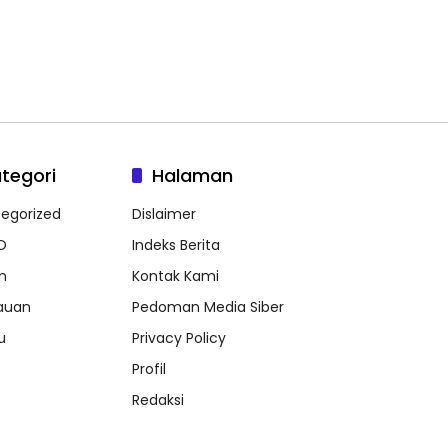
tegori
Halaman
egorized
Dislaimer
O
Indeks Berita
m
Kontak Kami
auan
Pedoman Media Siber
u
Privacy Policy
Profil
Redaksi