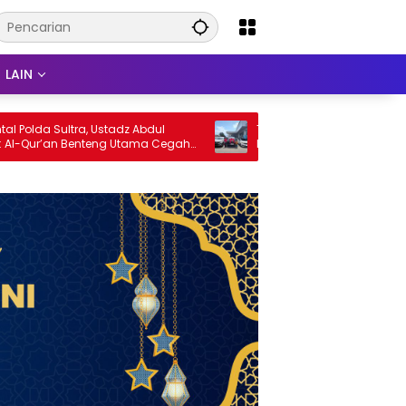
LAIN
a Sultra, Ustadz Abdul
Tingginya Minat Masyarakat Upgr
r’an Benteng Utama Cegah
Mobil, Layanan Trade-In Toyota
dan Penyimpangan Sosial
Kebanjiran Permintaan