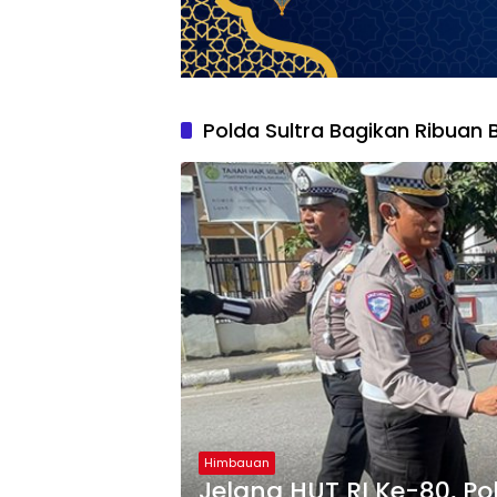
Polda Sultra Bagikan Ribuan 
Himbauan
Jelang HUT RI Ke-80, Po