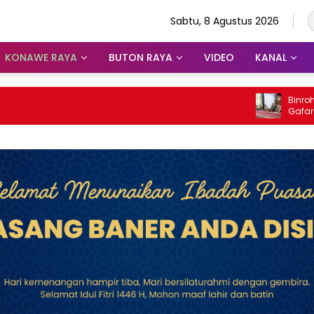
Sabtu, 8 Agustus 2026
KONAWE RAYA
BUTON RAYA
VIDEO
KANAL
Binrohtal Pold
Gafar: Al-Qu
Judi, Miras, 