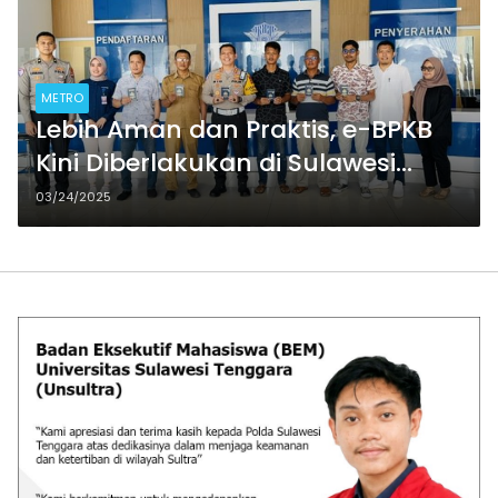
METRO
Lebih Aman dan Praktis, e-BPKB
Kini Diberlakukan di Sulawesi
Tenggara
03/24/2025