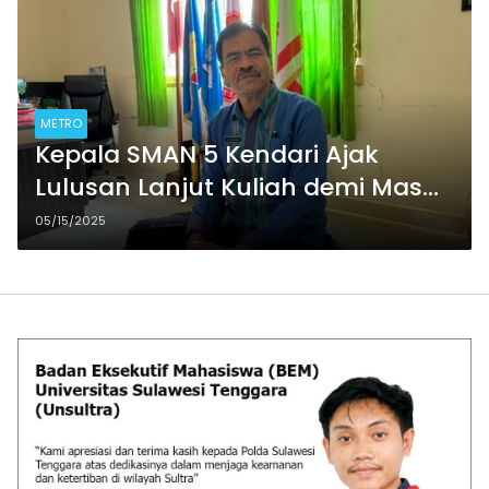
METRO
Kepala SMAN 5 Kendari Ajak
Lulusan Lanjut Kuliah demi Masa
Depan Lebih Baik
05/15/2025