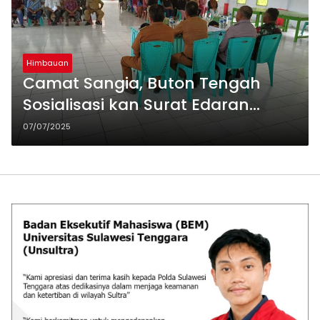
Himbauan
Camat Sangia, Buton Tengah
Sosialisasi kan Surat Edaran
Bupati Buton Tengah
07/07/2025