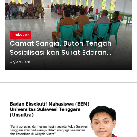
Himbauan
Camat Sangia, Buton Tengah
Sosialisasi kan Surat Edaran
Bupati Buton Tengah
07/07/2025