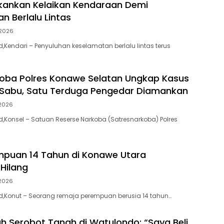
kankan Kelaikan Kendaraan Demi
n Berlalu Lintas
2026
id,Kendari – Penyuluhan keselamatan berlalu lintas terus
oba Polres Konawe Selatan Ungkap Kasus
 Sabu, Satu Terduga Pengedar Diamankan
2026
id,Konsel – Satuan Reserse Narkoba (Satresnarkoba) Polres
puan 14 Tahun di Konawe Utara
 Hilang
2026
.id,Konut – Seorang remaja perempuan berusia 14 tahun…
ah Serobot Tanah di Watulondo: “Saya Beli