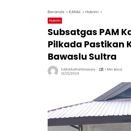
Beranda
KANAL
Hukrim
Hukrim
Subsatgas PAM Ka
Pilkada Pastikan
Bawaslu Sultra
EditorSultraVisionary
1 Min Baca
12/12/2024