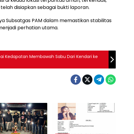
asi di kedua lokasi terpantau aman, terkendali,
telah disiapkan sebagai bukti laporan.
paya Subsatgas PAM dalam memastikan stabilitas
menjadi perhatian utama.
 Usai Kedapatan Membawah Sabu Dari Kendari ke