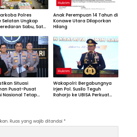
Hukrim
arkoba Polres
Anak Perempuan 14 Tahun di
 Selatan Ungkap
Konawe Utara Dilaporkan
eredaran Sabu, Satu
Hilang
a Pengedar
kan
Hukrim
stikan Situasi
Wakapolri: Bergabungnya
an Pusat-Pusat
Irjen Pol. Susilo Teguh
i Nasional Tetap
Raharjo ke UBISA Perkuat
if
Jejaring Nasional Pusat Studi
Kepolisian
kan.
Ruas yang wajib ditandai
*