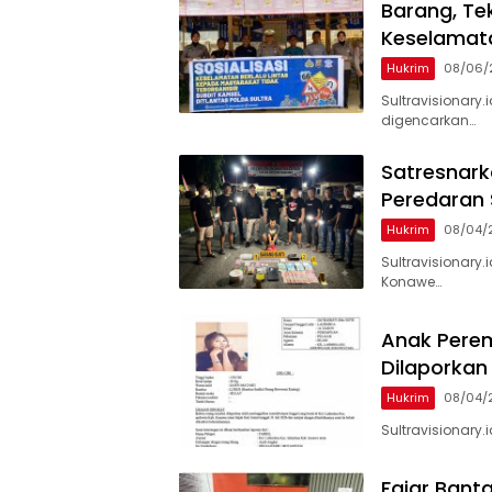
Barang, Te
Keselamata
Hukrim
08/06/
Sultravisionary.
digencarkan…
Satresnark
Peredaran
Hukrim
08/04/
Sultravisionary.
Konawe…
Anak Perem
Dilaporkan
Hukrim
08/04/
Sultravisionary
‎Fajar Bant