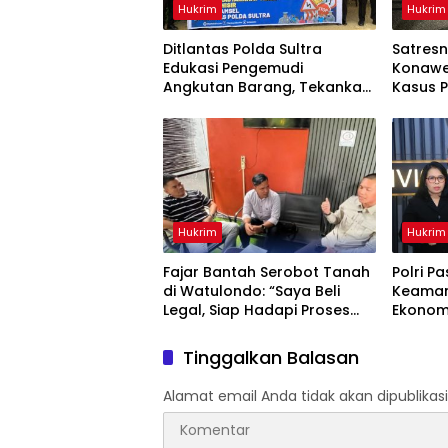
Hukrim
Hukrim
Ditlantas Polda Sultra
Satresn
Edukasi Pengemudi
Konawe
Angkutan Barang, Tekankan
Kasus P
Kelaikan Kendaraan Demi
Terdug
Keselamatan Berlalu Lintas
Diaman
Hukrim
Hukrim
‎Fajar Bantah Serobot Tanah
Polri Pa
di Watulondo: “Saya Beli
Keaman
Legal, Siap Hadapi Proses
Ekonom
Hukum”
Kondus
Tinggalkan Balasan
Alamat email Anda tidak akan dipublikasi