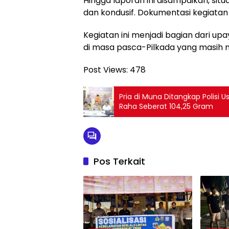
Hingga laporan ini disampaikan, situ
dan kondusif. Dokumentasi kegiatan 
Kegiatan ini menjadi bagian dari u
di masa pasca-Pilkada yang masih 
Post Views:
478
Pria di Muna Ditangkap Polisi
Raha Seberat 104,25 Gram
Pos Terkait