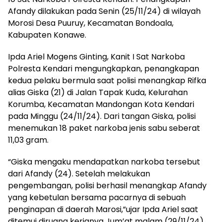
Afandy dilakukan pada Senin (25/11/24) di wilayah
Morosi Desa Puuruy, Kecamatan Bondoala,
Kabupaten Konawe.
Ipda Ariel Mogens Ginting, Kanit I Sat Narkoba
Polresta Kendari mengungkapkan, penangkapan
kedua pelaku bermula saat polisi menangkap Rifka
alias Giska (21) di Jalan Tapak Kuda, Kelurahan
Korumba, Kecamatan Mandongan Kota Kendari
pada Minggu (24/11/24). Dari tangan Giska, polisi
menemukan 18 paket narkoba jenis sabu seberat
11,03 gram.
“Giska mengaku mendapatkan narkoba tersebut
dari Afandy (24). Setelah melakukan
pengembangan, polisi berhasil menangkap Afandy
yang kebetulan bersama pacarnya di sebuah
penginapan di daerah Marosi,”ujar Ipda Ariel saat
ditemui diruang kerjanya Jum’at malam (29/11/24).