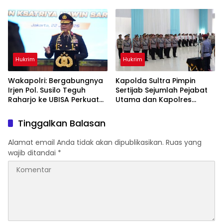
Proses Hukum”
Kondusif
Hukrim
Hukrim
Wakapolri: Bergabungnya
Kapolda Sultra Pimpin
Irjen Pol. Susilo Teguh
Sertijab Sejumlah Pejabat
Raharjo ke UBISA Perkuat
Utama dan Kapolres
Jejaring Nasional Pusat
Jajaran Serta Lantik
Studi Kepolisian
Kapolres Konawe
Tinggalkan Balasan
Kepulauan
Alamat email Anda tidak akan dipublikasikan.
Ruas yang
wajib ditandai
*