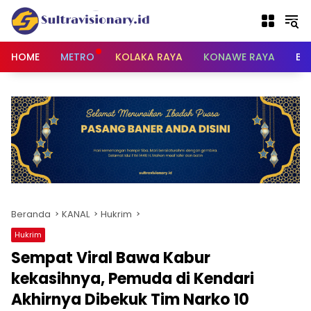
Langsung
ke
konten
HOME
METRO
KOLAKA RAYA
KONAWE RAYA
BU
Beranda
KANAL
Hukrim
Hukrim
Sempat Viral Bawa Kabur
kekasihnya, Pemuda di Kendari
Akhirnya Dibekuk Tim Narko 10