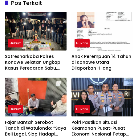
Pos Terkait
Hukrim
Hukrim
Satresnarkoba Polres
Anak Perempuan 14 Tahun
Konawe Selatan Ungkap
di Konawe Utara
Kasus Peredaran Sabu,
Dilaporkan Hilang
Satu Terduga Pengedar
Diamankan
Hukrim
Hukrim
‎Fajar Bantah Serobot
Polri Pastikan Situasi
Tanah di Watulondo: “Saya
Keamanan Pusat-Pusat
Beli Legal, Siap Hadapi
Ekonomi Nasional Tetap