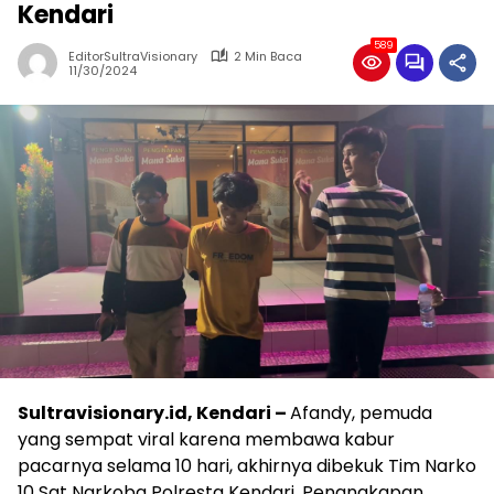
Kendari
589
EditorSultraVisionary
2 Min Baca
11/30/2024
Sultravisionary.id, Kendari –
Afandy, pemuda
yang sempat viral karena membawa kabur
pacarnya selama 10 hari, akhirnya dibekuk Tim Narko
10 Sat Narkoba Polresta Kendari. Penangkapan