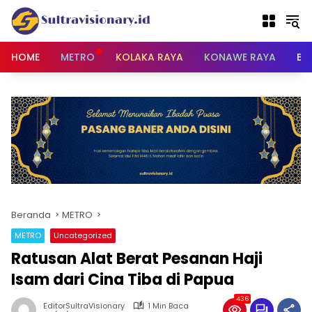
Langsung
ke
konten
HOME
METRO
KOLAKA RAYA
KONAWE RAYA
BU
Beranda
METRO
METRO
Uncategorized
Ratusan Alat Berat Pesanan Haji
Isam dari Cina Tiba di Papua
436
EditorSultraVisionary
1 Min Baca