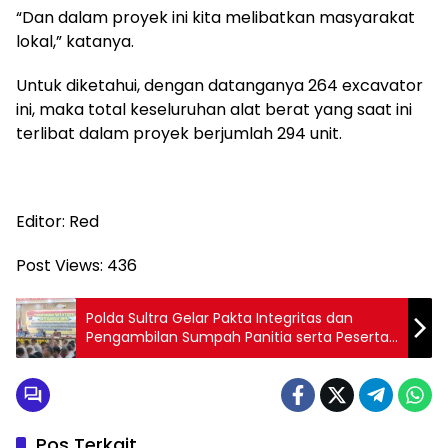
“Dan dalam proyek ini kita melibatkan masyarakat
lokal,” katanya.
Untuk diketahui, dengan datanganya 264 excavator
ini, maka total keseluruhan alat berat yang saat ini
terlibat dalam proyek berjumlah 294 unit.
Editor: Red
Post Views:
436
Polda Sultra Gelar Pakta Integritas dan
Pengambilan Sumpah Panitia serta Peserta
Seleksi Dikbangti, Dikbangmen, dan PAG
Pos Terkait