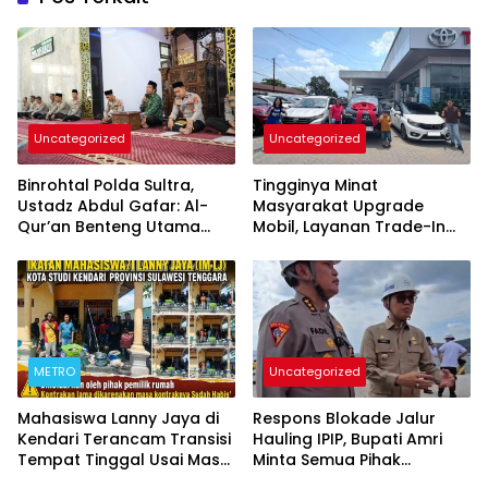
Uncategorized
Uncategorized
Binrohtal Polda Sultra,
Tingginya Minat
Ustadz Abdul Gafar: Al-
Masyarakat Upgrade
Qur’an Benteng Utama
Mobil, Layanan Trade-In
Cegah Judi, Miras, dan
Toyota Kebanjiran
Penyimpangan Sosial
Permintaan
METRO
Uncategorized
Mahasiswa Lanny Jaya di
Respons Blokade Jalur
Kendari Terancam Transisi
Hauling IPIP, Bupati Amri
Tempat Tinggal Usai Masa
Minta Semua Pihak
Kontrakan Berakhir
Kedepankan Dialog dan