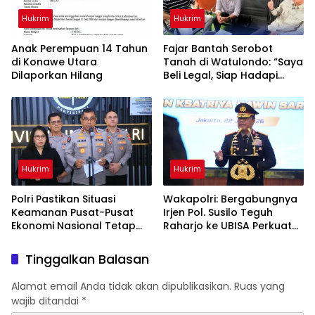
Hukrim
Hukrim
Anak Perempuan 14 Tahun
‎Fajar Bantah Serobot
di Konawe Utara
Tanah di Watulondo: “Saya
Dilaporkan Hilang
Beli Legal, Siap Hadapi
Proses Hukum”
Hukrim
Hukrim
Polri Pastikan Situasi
Wakapolri: Bergabungnya
Keamanan Pusat-Pusat
Irjen Pol. Susilo Teguh
Ekonomi Nasional Tetap
Raharjo ke UBISA Perkuat
Kondusif
Jejaring Nasional Pusat
Studi Kepolisian
Tinggalkan Balasan
Alamat email Anda tidak akan dipublikasikan.
Ruas yang
wajib ditandai
*