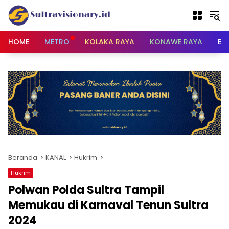
Langsung
ke
konten
HOME
METRO
KOLAKA RAYA
KONAWE RAYA
BU
Beranda
KANAL
Hukrim
Hukrim
Polwan Polda Sultra Tampil
Memukau di Karnaval Tenun Sultra
2024