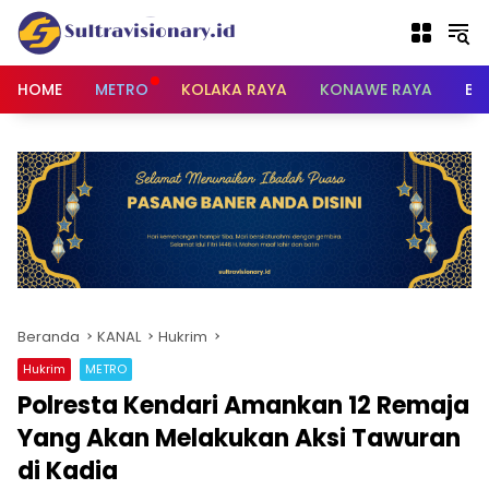
Langsung
ke
konten
HOME
METRO
KOLAKA RAYA
KONAWE RAYA
BU
Beranda
KANAL
Hukrim
Hukrim
METRO
Polresta Kendari Amankan 12 Remaja
Yang Akan Melakukan Aksi Tawuran
di Kadia