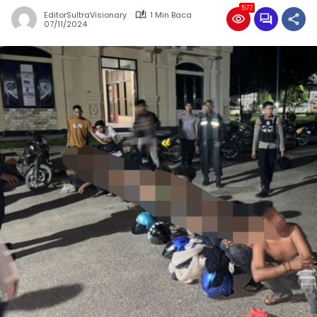
577
EditorSultraVisionary
1 Min Baca
07/11/2024