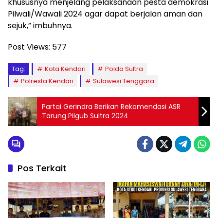
khususnya menjelang pelaksanaan pesta demokrasi
Pilwali/Wawali 2024 agar dapat berjalan aman dan
sejuk,” imbuhnya.
Post Views:
577
Tag:
Kota Kendari
Polda Sultra
Polresta Kendari
Sulawesi Tenggara
Partai Gerindra Berikan Rekomendasi ASR
Tarung Pilgub Sultra 2024
Pos Terkait