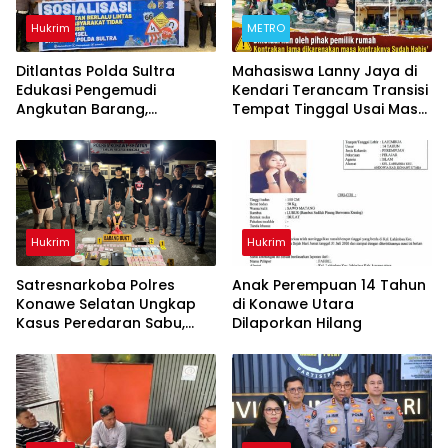
Hukrim
METRO
Ditlantas Polda Sultra
Mahasiswa Lanny Jaya di
Edukasi Pengemudi
Kendari Terancam Transisi
Angkutan Barang,
Tempat Tinggal Usai Masa
Tekankan Kelaikan
Kontrakan Berakhir
Kendaraan Demi
Keselamatan Berlalu Lintas
Hukrim
Hukrim
Satresnarkoba Polres
Anak Perempuan 14 Tahun
Konawe Selatan Ungkap
di Konawe Utara
Kasus Peredaran Sabu,
Dilaporkan Hilang
Satu Terduga Pengedar
Diamankan