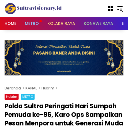
Langsung
ke
konten
HOME
METRO
KOLAKA RAYA
KONAWE RAYA
BU
Beranda
KANAL
Hukrim
Hukrim
METRO
Polda Sultra Peringati Hari Sumpah
Pemuda ke-96, Karo Ops Sampaikan
Pesan Menpora untuk Generasi Muda