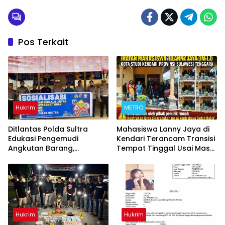
Pos Terkait
Hukrim
METRO
Ditlantas Polda Sultra
Mahasiswa Lanny Jaya di
Edukasi Pengemudi
Kendari Terancam Transisi
Angkutan Barang,
Tempat Tinggal Usai Masa
Tekankan Kelaikan
Kontrakan Berakhir
Kendaraan Demi
Keselamatan Berlalu Lintas
Hukrim
Hukrim