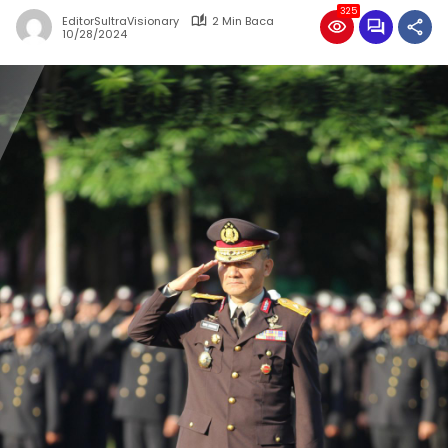
325
EditorSultraVisionary
2 Min Baca
10/28/2024