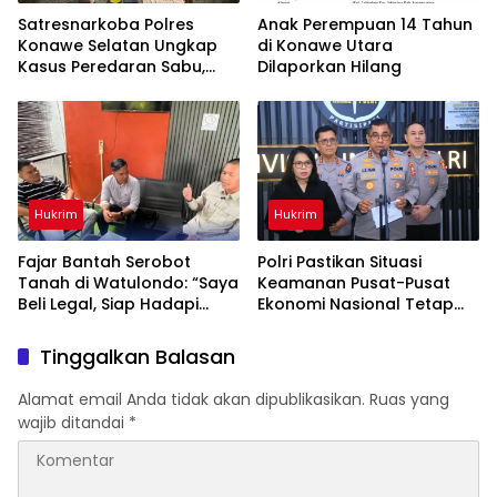
Satresnarkoba Polres
Anak Perempuan 14 Tahun
Konawe Selatan Ungkap
di Konawe Utara
Kasus Peredaran Sabu,
Dilaporkan Hilang
Satu Terduga Pengedar
Diamankan
Hukrim
Hukrim
‎Fajar Bantah Serobot
Polri Pastikan Situasi
Tanah di Watulondo: “Saya
Keamanan Pusat-Pusat
Beli Legal, Siap Hadapi
Ekonomi Nasional Tetap
Proses Hukum”
Kondusif
Tinggalkan Balasan
Alamat email Anda tidak akan dipublikasikan.
Ruas yang
wajib ditandai
*