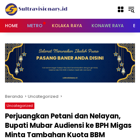
Langsung
ke
konten
HOME
METRO
KOLAKA RAYA
KONAWE RAYA
BU
Beranda
Uncategorized
Uncategorized
‎Perjuangkan Petani dan Nelayan,
Bupati Mubar Audiensi ke BPH Migas
Minta Tambahan Kuota BBM