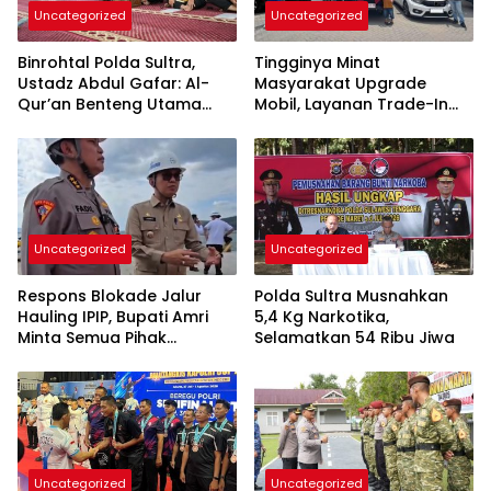
Uncategorized
Uncategorized
Binrohtal Polda Sultra,
Tingginya Minat
Ustadz Abdul Gafar: Al-
Masyarakat Upgrade
Qur’an Benteng Utama
Mobil, Layanan Trade-In
Cegah Judi, Miras, dan
Toyota Kebanjiran
Penyimpangan Sosial
Permintaan
Uncategorized
Uncategorized
Respons Blokade Jalur
Polda Sultra Musnahkan
Hauling IPIP, Bupati Amri
5,4 Kg Narkotika,
Minta Semua Pihak
Selamatkan 54 Ribu Jiwa
Kedepankan Dialog dan
Kepastian Hukum
Uncategorized
Uncategorized