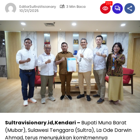
233
EditorSultraVisionary
3 Min Baca
10/21/2025
Sultravisionary.id,Kendari –
Bupati Muna Barat
(Mubar), Sulawesi Tenggara (Sultra), La Ode Darwin
Ahmad, terus menunjukkan komitmennya