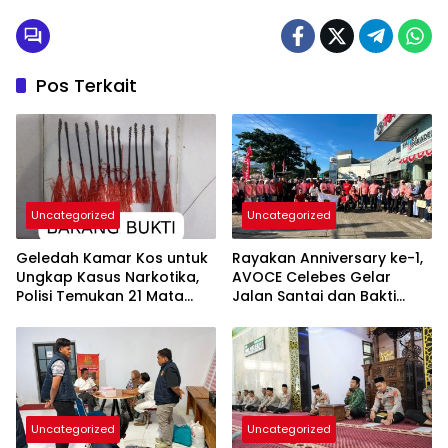
Pos Terkait
Uncategorized
Uncategorized
Geledah Kamar Kos untuk
Rayakan Anniversary ke-1,
Ungkap Kasus Narkotika,
AVOCE Celebes Gelar
Polisi Temukan 21 Mata
Jalan Santai dan Bakti
Busur dan Dua Ketapel
Sosial di Bulukumba
Uncategorized
Uncategorized