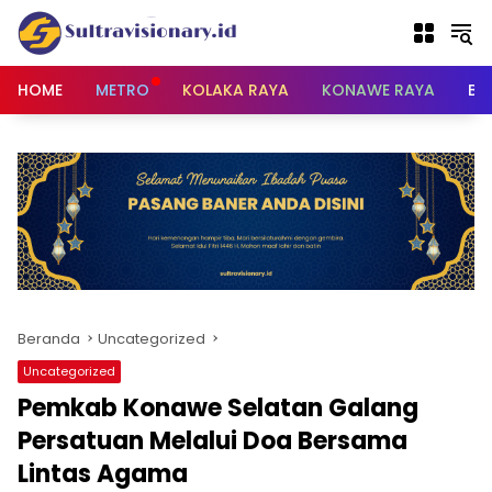
Langsung
ke
konten
HOME
METRO
KOLAKA RAYA
KONAWE RAYA
BU
Beranda
Uncategorized
Uncategorized
Pemkab Konawe Selatan Galang
Persatuan Melalui Doa Bersama
Lintas Agama