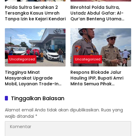
Polda Sultra Serahkan 2
Binrohtal Polda Sultra,
Tersangka Kasus Umrah
Ustadz Abdul Gafar: Al-
Tanpa Izin ke Kejari Kendari
Qur’an Benteng Utama
Cegah Judi, Miras, dan
Penyimpangan Sosial
Uncategorized
Uncategorized
Tingginya Minat
Respons Blokade Jalur
Masyarakat Upgrade
Hauling IPIP, Bupati Amri
Mobil, Layanan Trade-In
Minta Semua Pihak
Toyota Kebanjiran
Kedepankan Dialog dan
Permintaan
Kepastian Hukum
Tinggalkan Balasan
Alamat email Anda tidak akan dipublikasikan.
Ruas yang
wajib ditandai
*