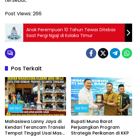
tersebut.
Post Views:
266
Anak Perempuan 10 Tahun Tewas Ditebas
Saat Pergi Ngaji di Kolaka Timur
Pos Terkait
METRO
METRO
Mahasiswa Lanny Jaya di
Bupati Muna Barat
Kendari Terancam Transisi
Perjuangkan Program
Tempat Tinggal Usai Masa
Strategis Perikanan di KKP