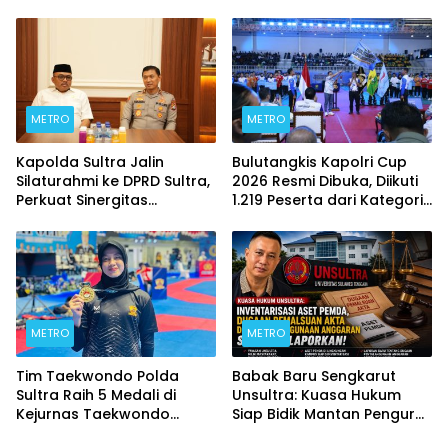
Kontrakan Berakhir
METRO
METRO
Kapolda Sultra Jalin
Bulutangkis Kapolri Cup
Silaturahmi ke DPRD Sultra,
2026 Resmi Dibuka, Diikuti
Perkuat Sinergitas
1.219 Peserta dari Kategori
Forkopimda untuk
Umum, Polri, dan Difabel
Kemajuan Daerah
METRO
METRO
Tim Taekwondo Polda
Babak Baru Sengkarut
Sultra Raih 5 Medali di
Unsultra: Kuasa Hukum
Kejurnas Taekwondo
Siap Bidik Mantan Pengurus
Kapolri Cup Ke-7 2026
Atas Dugaan Korupsi dan