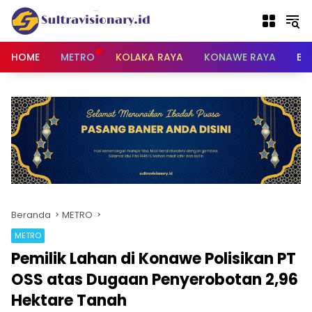
Langsung
ke
konten
HOME
METRO
KOLAKA RAYA
KONAWE RAYA
BU
Beranda
METRO
METRO
Pemilik Lahan di Konawe Polisikan PT
OSS atas Dugaan Penyerobotan 2,96
Hektare Tanah