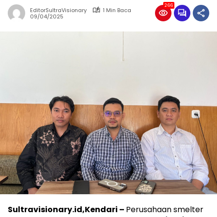
266
EditorSultraVisionary
1 Min Baca
09/04/2025
Sultravisionary.id,Kendari –
Perusahaan smelter