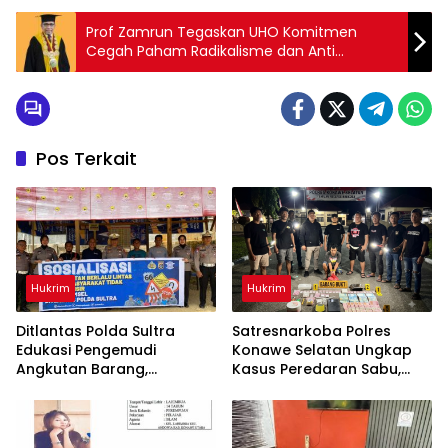
Prof Zamrun Tegaskan UHO Komitmen
Cegah Paham Radikalisme dan Anti
Pancasila
Pos Terkait
Hukrim
Hukrim
Ditlantas Polda Sultra
Satresnarkoba Polres
Edukasi Pengemudi
Konawe Selatan Ungkap
Angkutan Barang,
Kasus Peredaran Sabu,
Tekankan Kelaikan
Satu Terduga Pengedar
Kendaraan Demi
Diamankan
Keselamatan Berlalu Lintas