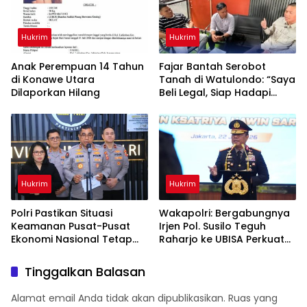
Hukrim
Hukrim
Anak Perempuan 14 Tahun
‎Fajar Bantah Serobot
di Konawe Utara
Tanah di Watulondo: “Saya
Dilaporkan Hilang
Beli Legal, Siap Hadapi
Proses Hukum”
Hukrim
Hukrim
Polri Pastikan Situasi
Wakapolri: Bergabungnya
Keamanan Pusat-Pusat
Irjen Pol. Susilo Teguh
Ekonomi Nasional Tetap
Raharjo ke UBISA Perkuat
Kondusif
Jejaring Nasional Pusat
Studi Kepolisian
Tinggalkan Balasan
Alamat email Anda tidak akan dipublikasikan.
Ruas yang