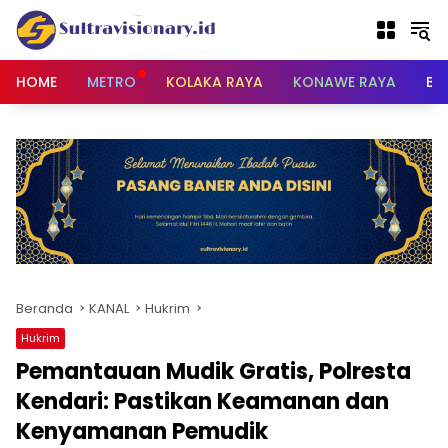
Langsung
ke
konten
HOME
METRO
KOLAKA RAYA
KONAWE RAYA
BU
Beranda
KANAL
Hukrim
Hukrim
Pemantauan Mudik Gratis, Polresta
Kendari: Pastikan Keamanan dan
Kenyamanan Pemudik