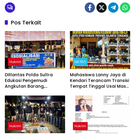
Pos Terkait
Hukrim
METRO
Ditlantas Polda Sultra
Mahasiswa Lanny Jaya di
Edukasi Pengemudi
Kendari Terancam Transisi
Angkutan Barang,
Tempat Tinggal Usai Masa
Tekankan Kelaikan
Kontrakan Berakhir
Kendaraan Demi
Keselamatan Berlalu Lintas
Hukrim
Hukrim