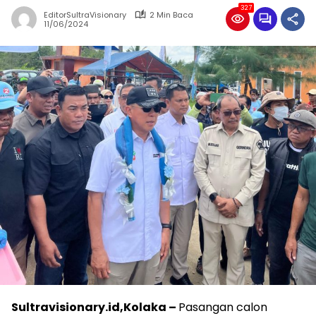
327
EditorSultraVisionary
2 Min Baca
11/06/2024
Sultravisionary.id,Kolaka –
Pasangan calon