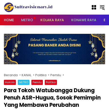
Langsung
ke
konten
HOME
METRO
KOLAKA RAYA
KONAWE RAYA
BU
Beranda
KANAL
Politika
Pemilu
Hukrim
METRO
Pemilu
Politika
Para Tokoh Watubangga Dukung
Penuh ASR-Hugua, Sosok Pemimpin
Yang Membawa Perubahan