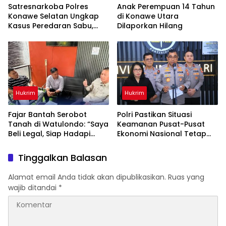
Satresnarkoba Polres
Anak Perempuan 14 Tahun
Konawe Selatan Ungkap
di Konawe Utara
Kasus Peredaran Sabu,
Dilaporkan Hilang
Satu Terduga Pengedar
Diamankan
Hukrim
Hukrim
‎Fajar Bantah Serobot
Polri Pastikan Situasi
Tanah di Watulondo: “Saya
Keamanan Pusat-Pusat
Beli Legal, Siap Hadapi
Ekonomi Nasional Tetap
Proses Hukum”
Kondusif
Tinggalkan Balasan
Alamat email Anda tidak akan dipublikasikan.
Ruas yang
wajib ditandai
*