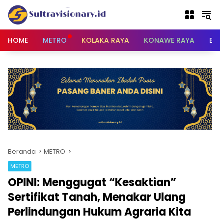
Langsung
ke
konten
HOME
METRO
KOLAKA RAYA
KONAWE RAYA
BU
Beranda
METRO
METRO
OPINI: Menggugat “Kesaktian”
Sertifikat Tanah, Menakar Ulang
Perlindungan Hukum Agraria Kita