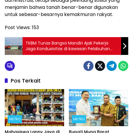
administrasi, tetapi sebagai pelindung sosial yang
menjamin bahwa tanah benar-benar digunakan
untuk sebesar-besarnya kemakmuran rakyat.
Post Views:
153
TKBM Tunas Bangsa Mandiri Ajak Pekerja
Jaga Kondusivitas di kawasan Pelabuhan
Kendari
Pos Terkait
METRO
METRO
Mahasiswa Lanny Jaya di
Bupati Muna Barat