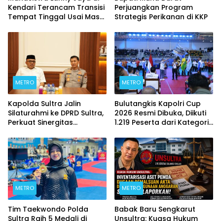
Kendari Terancam Transisi
Perjuangkan Program
Tempat Tinggal Usai Masa
Strategis Perikanan di KKP
Kontrakan Berakhir
METRO
METRO
Kapolda Sultra Jalin
Bulutangkis Kapolri Cup
Silaturahmi ke DPRD Sultra,
2026 Resmi Dibuka, Diikuti
Perkuat Sinergitas
1.219 Peserta dari Kategori
Forkopimda untuk
Umum, Polri, dan Difabel
Kemajuan Daerah
METRO
METRO
Tim Taekwondo Polda
Babak Baru Sengkarut
Sultra Raih 5 Medali di
Unsultra: Kuasa Hukum