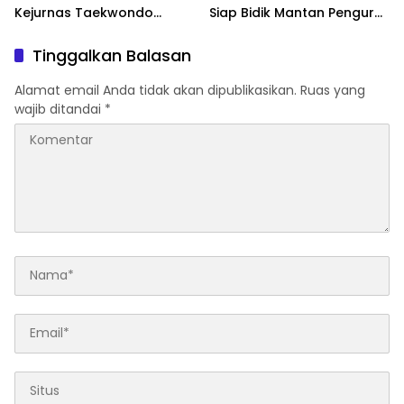
Kejurnas Taekwondo
Siap Bidik Mantan Pengurus
Kapolri Cup Ke-7 2026
Atas Dugaan Korupsi dan
Pemalsuan Akta
Tinggalkan Balasan
Alamat email Anda tidak akan dipublikasikan.
Ruas yang
wajib ditandai
*