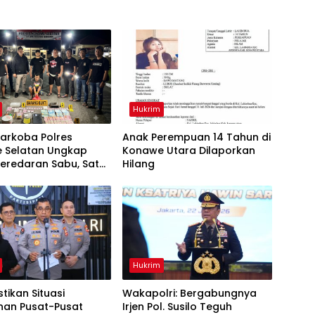
Hukrim
arkoba Polres
Anak Perempuan 14 Tahun di
 Selatan Ungkap
Konawe Utara Dilaporkan
eredaran Sabu, Satu
Hilang
a Pengedar
kan
Hukrim
stikan Situasi
Wakapolri: Bergabungnya
an Pusat-Pusat
Irjen Pol. Susilo Teguh