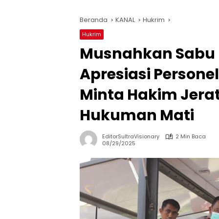
Beranda
KANAL
Hukrim
Hukrim
Musnahkan Sabu 8
Apresiasi Persone
Minta Hakim Jera
Hukuman Mati
EditorSultraVisionary
2 Min Baca
08/29/2025