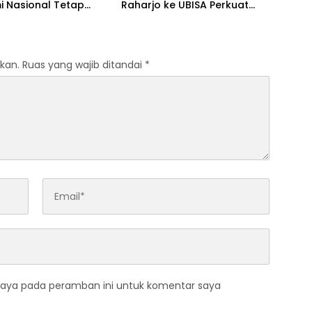
i Nasional Tetap
Raharjo ke UBISA Perkuat
if
Jejaring Nasional Pusat Studi
Kepolisian
kan.
Ruas yang wajib ditandai
*
saya pada peramban ini untuk komentar saya