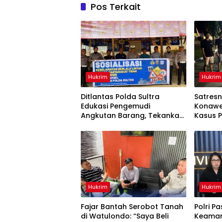
Pos Terkait
Hukrim
Hukrim
Ditlantas Polda Sultra
Satresn
Edukasi Pengemudi
Konawe
Angkutan Barang, Tekankan
Kasus P
Kelaikan Kendaraan Demi
Terdug
Keselamatan Berlalu Lintas
Diaman
Hukrim
Hukrim
‎Fajar Bantah Serobot Tanah
Polri Pa
di Watulondo: “Saya Beli
Keaman