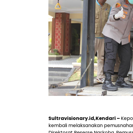
Sultravisionary.id,Kendari –
Kepol
kembali melaksanakan pemusnahan 
Direktorat Reserse Narkoba. Pemus