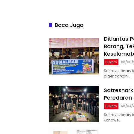
Baca Juga
Ditlantas 
Barang, Te
Keselamata
Hukrim
08/06/
Sultravisionary.
digencarkan…
Satresnark
Peredaran
Hukrim
08/04/
Sultravisionary.
Konawe…