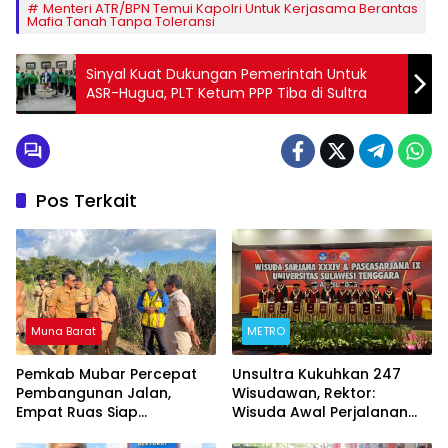
Menteri ATR/BPN Temui Kapolri Untuk Kerjasama Berantas
Mafia Tanah Tanpa Toleransi
Sinyal Kuat Dukungan Pemerintah Untuk
ASR-Hugua, PLT Ketum PPP Tiba di Sultra
Pos Terkait
Muna Barat
METRO
Pemkab Mubar Percepat
‎Unsultra Kukuhkan 247
Pembangunan Jalan,
Wisudawan, Rektor:
Empat Ruas Siap
Wisuda Awal Perjalanan
Dikerjakan Tahun Ini
Menuju Masa Depan