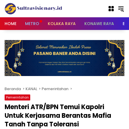
Langsung
ke
konten
HOME
METRO
KOLAKA RAYA
KONAWE RAYA
BU
Beranda
KANAL
Pemerintahan
Pemerintahan
Menteri ATR/BPN Temui Kapolri
Untuk Kerjasama Berantas Mafia
Tanah Tanpa Toleransi