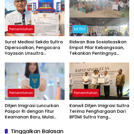
Pemerintahan
METRO
Surat Mediasi Sekda Sultra
‎Ridwan Bae Sosialisasikan
Dipersoalkan, Pengacara
Empat Pilar Kebangsaan,
Yayasan Unsultra
Tekankan Pentingnya
Singgung Tata Naskah
Persatuan di Tengah
Pemerintahan, Sebut Ada
Keberagaman
Cawe-Cawe Pemprov
Pemerintahan
Pemerintahan
‎Ditjen Imigrasi Luncurkan
Kanwil Ditjen Imigrasi Sultra
Paspor RI dengan Fitur
Terima Penghargaan Dari
Keamanan Baru, Mulai
BP3MI Sultra Yang
Terbit November 2025
Diserahkan Langsung Oleh
Dirjen Pelindungan KP2MI
Tinggalkan Balasan