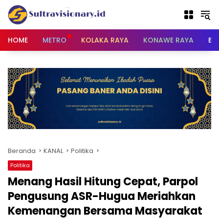
Langsung
ke
konten
HOME
METRO
KOLAKA RAYA
KONAWE RAYA
BU
Beranda
KANAL
Politika
Politika
Menang Hasil Hitung Cepat, Parpol
Pengusung ASR-Hugua Meriahkan
Kemenangan Bersama Masyarakat