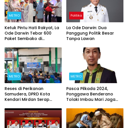
METRO
Politika
Ketuk Pintu Hati Rakyat, La
La Ode Darwin: Dua
Ode Darwin Tebar 600
Panggung Politik Besar
Paket Sembako di
Tanpa Lawan
Momentum Ramadan
METRO
METRO
Reses di Perikanan
Pasca Pilkada 2024,
Samudera, DPRD Kota
Ponggawa Benderano
Kendari Mirdan Serap
Tolaki Imbau Mari Jaga
Aspirasi Nelayan
Kamtibmas Serta Hindari
Ujaran Kebencian Demi
Kemajuan Sultra