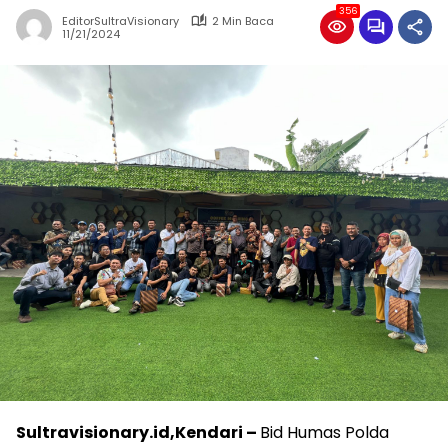
356
EditorSultraVisionary
2 Min Baca
11/21/2024
Sultravisionary.id,Kendari –
Bid Humas Polda