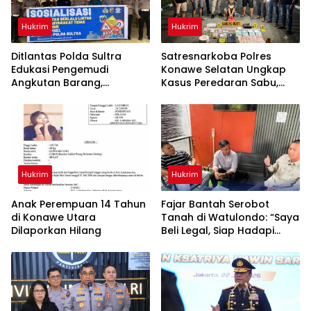
Hukrim
Hukrim
Ditlantas Polda Sultra
Satresnarkoba Polres
Edukasi Pengemudi
Konawe Selatan Ungkap
Angkutan Barang,
Kasus Peredaran Sabu,
Tekankan Kelaikan
Satu Terduga Pengedar
Kendaraan Demi
Diamankan
Keselamatan Berlalu Lintas
Hukrim
Hukrim
Anak Perempuan 14 Tahun
‎Fajar Bantah Serobot
di Konawe Utara
Tanah di Watulondo: “Saya
Dilaporkan Hilang
Beli Legal, Siap Hadapi
Proses Hukum”