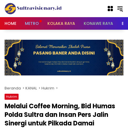
Langsung
ke
konten
HOME
METRO
KOLAKA RAYA
KONAWE RAYA
BU
Beranda
KANAL
Hukrim
Hukrim
Melalui Coffee Morning, Bid Humas
Polda Sultra dan Insan Pers Jalin
Sinergi untuk Pilkada Damai