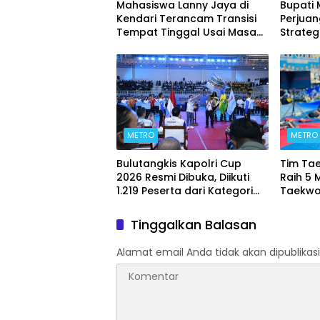
Mahasiswa Lanny Jaya di
Bupati
Kendari Terancam Transisi
Perjua
Tempat Tinggal Usai Masa
Strateg
Kontrakan Berakhir
METRO
METRO
Bulutangkis Kapolri Cup
Tim Ta
2026 Resmi Dibuka, Diikuti
Raih 5 
1.219 Peserta dari Kategori
Taekwo
Umum, Polri, dan Difabel
7 2026
Tinggalkan Balasan
Alamat email Anda tidak akan dipublikasi