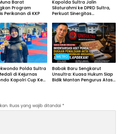
 Muna Barat
Kapolda Sultra Jalin
ngkan Program
Silaturahmi ke DPRD Sultra,
is Perikanan di KKP
Perkuat Sinergitas
Forkopimda untuk Kemajuan
Daerah
METRO
ekwondo Polda Sultra
Babak Baru Sengkarut
Medali di Kejurnas
Unsultra: Kuasa Hukum Siap
ndo Kapolri Cup Ke-
Bidik Mantan Pengurus Atas
Dugaan Korupsi dan
Pemalsuan Akta
kan.
Ruas yang wajib ditandai
*