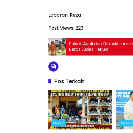
Laporan: Reza
Post Views:
223
Polsek Abeli dan Ditreskrimum 
Beras Ludes Terjual
Pos Terkait
METRO
METRO