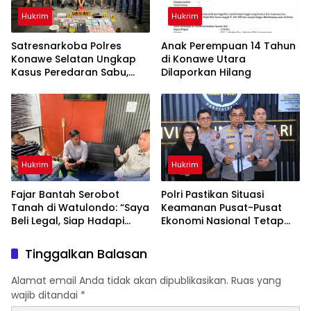
Hukrim
Hukrim
Satresnarkoba Polres
Anak Perempuan 14 Tahun
Konawe Selatan Ungkap
di Konawe Utara
Kasus Peredaran Sabu,
Dilaporkan Hilang
Satu Terduga Pengedar
Diamankan
Hukrim
Hukrim
‎Fajar Bantah Serobot
Polri Pastikan Situasi
Tanah di Watulondo: “Saya
Keamanan Pusat-Pusat
Beli Legal, Siap Hadapi
Ekonomi Nasional Tetap
Proses Hukum”
Kondusif
Tinggalkan Balasan
Alamat email Anda tidak akan dipublikasikan.
Ruas yang
wajib ditandai
*