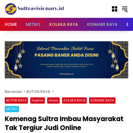
Langsung
ke
konten
HOME
METRO
KOLAKA RAYA
KONAWE RAYA
BU
Beranda
BUTON RAYA
BUTON RAYA
Hukrim
Islam
KOLAKA RAYA
KONAWE RAYA
METRO
Kemenag Sultra Imbau Masyarakat
Tak Tergiur Judi Online