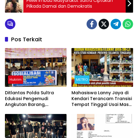
PMMI Imbau Masyarakat Sultra Ciptakan
Pilkada Damai dan Demokratis
Pos Terkait
Hukrim
METRO
Ditlantas Polda Sultra
Mahasiswa Lanny Jaya di
Edukasi Pengemudi
Kendari Terancam Transisi
Angkutan Barang,
Tempat Tinggal Usai Masa
Tekankan Kelaikan
Kontrakan Berakhir
Kendaraan Demi
Keselamatan Berlalu Lintas