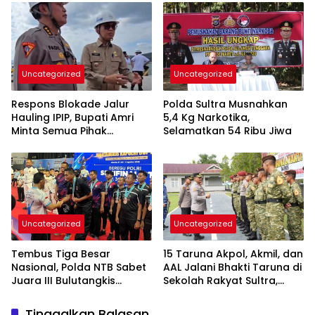
Penyimpangan Sosial
Permintaan
Uncategorized
Uncategorized
Respons Blokade Jalur
Polda Sultra Musnahkan
Hauling IPIP, Bupati Amri
5,4 Kg Narkotika,
Minta Semua Pihak
Selamatkan 54 Ribu Jiwa
Kedepankan Dialog dan
Kepastian Hukum
Uncategorized
Uncategorized
Tembus Tiga Besar
15 Taruna Akpol, Akmil, dan
Nasional, Polda NTB Sabet
AAL Jalani Bhakti Taruna di
Juara III Bulutangkis
Sekolah Rakyat Sultra,
Kapolri Cup 2026
Tanamkan Disiplin dan
Nasionalisme
Tinggalkan Balasan