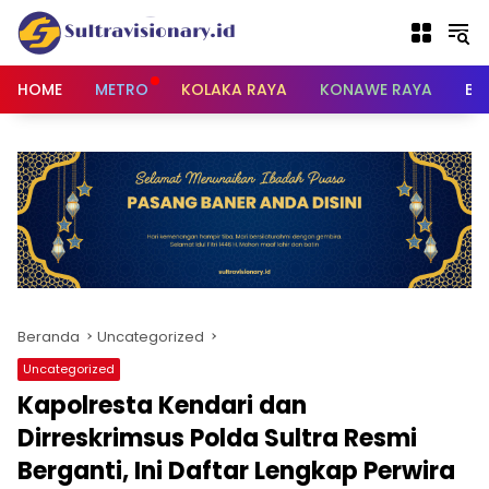
Langsung
ke
konten
HOME
METRO
KOLAKA RAYA
KONAWE RAYA
BU
Beranda
Uncategorized
Uncategorized
Kapolresta Kendari dan
Dirreskrimsus Polda Sultra Resmi
Berganti, Ini Daftar Lengkap Perwira