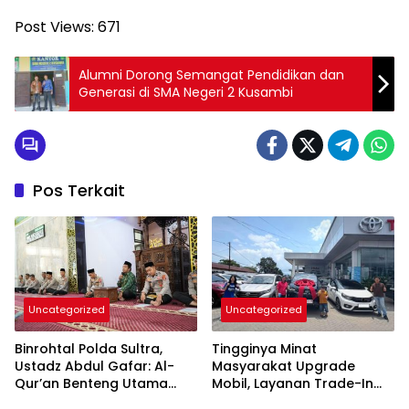
Post Views:
671
Alumni Dorong Semangat Pendidikan dan
Generasi di SMA Negeri 2 Kusambi
Pos Terkait
Uncategorized
Uncategorized
Binrohtal Polda Sultra,
Tingginya Minat
Ustadz Abdul Gafar: Al-
Masyarakat Upgrade
Qur’an Benteng Utama
Mobil, Layanan Trade-In
Cegah Judi, Miras, dan
Toyota Kebanjiran